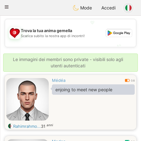
Tunisia Dating
Toggle
Mode
Accedi
navigation
💖
Trova la tua anima gemella
💖
Scarica subito la nostra app di incontri!
💕
💕
Le immagini dei membri sono private - visibili solo agli
utenti autenticati
Médéa
0.6
enjoing to meet new people
anni
Rahimrahmo...
31