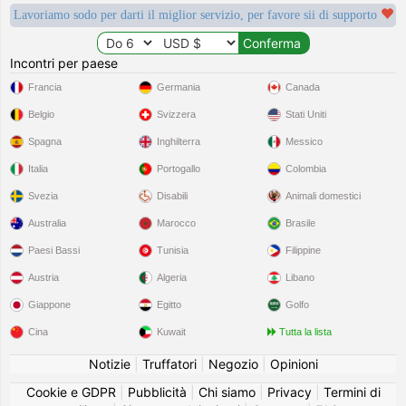
Lavoriamo sodo per darti il miglior servizio, per favore sii di supporto
Incontri per paese
Francia
Germania
Canada
Belgio
Svizzera
Stati Uniti
Spagna
Inghilterra
Messico
Italia
Portogallo
Colombia
Svezia
Disabili
Animali domestici
Australia
Marocco
Brasile
Paesi Bassi
Tunisia
Filippine
Austria
Algeria
Libano
Giappone
Egitto
Golfo
Cina
Kuwait
Tutta la lista
Notizie
|
Truffatori
|
Negozio
|
Opinioni
Cookie e GDPR
|
Pubblicità
|
Chi siamo
|
Privacy
|
Termini di