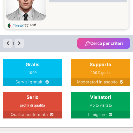
anni
Fier49
77
1
Cerca per criteri
Gratis
Supporto
%
100
100% gratis
Servizi gratuiti
Moderatori in ascolto
Serio
Visitatori
profili di qualità
Molto visitato
Qualità confermata
Il migliore