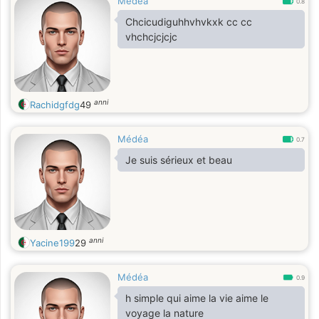
Medea
0.8
Chcicudiguhhvhvkxk cc cc
vhchcjcjcjc
anni
Rachidgfdg
49
Médéa
0.7
Je suis sérieux et beau
anni
Yacine199
29
Médéa
0.9
h simple qui aime la vie aime le
voyage la nature