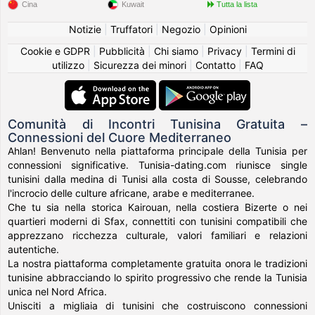
Cina
Kuwait
Tutta la lista
Notizie
|
Truffatori
|
Negozio
|
Opinioni
Cookie e GDPR
|
Pubblicità
|
Chi siamo
|
Privacy
|
Termini di
utilizzo
|
Sicurezza dei minori
|
Contatto
|
FAQ
Comunità di Incontri Tunisina Gratuita –
Connessioni del Cuore Mediterraneo
Ahlan! Benvenuto nella piattaforma principale della Tunisia per
connessioni significative. Tunisia-dating.com riunisce single
tunisini dalla medina di Tunisi alla costa di Sousse, celebrando
l'incrocio delle culture africane, arabe e mediterranee.
Che tu sia nella storica Kairouan, nella costiera Bizerte o nei
quartieri moderni di Sfax, connettiti con tunisini compatibili che
apprezzano ricchezza culturale, valori familiari e relazioni
autentiche.
La nostra piattaforma completamente gratuita onora le tradizioni
tunisine abbracciando lo spirito progressivo che rende la Tunisia
unica nel Nord Africa.
Unisciti a migliaia di tunisini che costruiscono connessioni