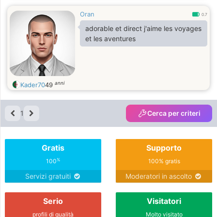
Oran
0.7
adorable et direct j'aime les voyages
et les aventures
anni
Kader70
49
1
Cerca per criteri
Gratis
Supporto
%
100
100% gratis
Servizi gratuiti
Moderatori in ascolto
Serio
Visitatori
profili di qualità
Molto visitato