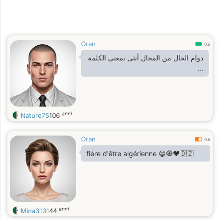
Oran
0.9
دوام الحال من المحال أنثى بمعنى الكلمة
...
anni
Nature75
106
Oran
0.6
fière d'être algérienne 😁🧿❤️🇩🇿
anni
Mina3131
44