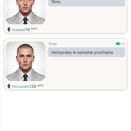
films
anni
Iyaaaad
19
Oran
0.7
herbacées la semaine prochaine
anni
Houssam2
29