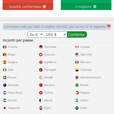
Qualità confermata
Il migliore
Lavoriamo sodo per darti il miglior servizio, per favore sii di supporto
Incontri per paese
Francia
Germania
Canada
Belgio
Svizzera
Stati Uniti
Spagna
Inghilterra
Messico
Italia
Portogallo
Colombia
Svezia
Disabili
Animali domestici
Australia
Marocco
Brasile
Paesi Bassi
Tunisia
Filippine
Austria
Algeria
Libano
Giappone
Egitto
Golfo