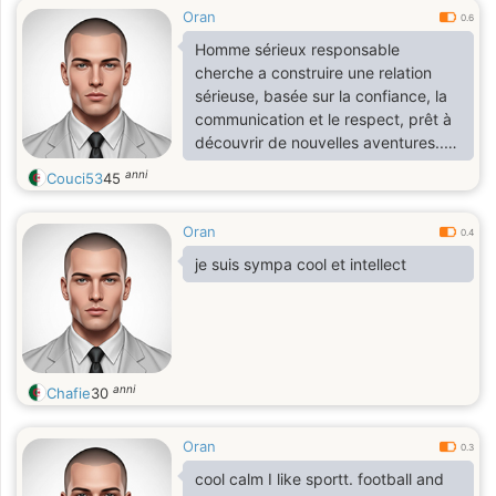
Oran
0.6
Homme sérieux responsable
cherche a construire une relation
sérieuse, basée sur la confiance, la
communication et le respect, prêt à
découvrir de nouvelles aventures..
J’aime les moments simples autant
anni
Couci53
45
que les aventures spontanées. Je
suis quelqu’un de posé, attentionné,
Oran
je crois que la vie est faite pour être
0.4
savourée.
je suis sympa cool et intellect
anni
Chafie
30
Oran
0.3
cool calm I like sportt. football and