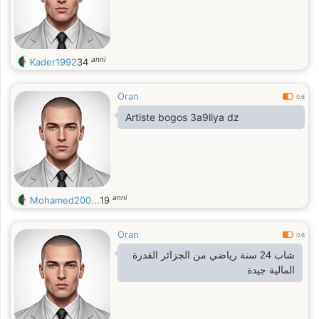
anni
Kader1992
34
Oran
0.6
Artiste bogos 3a9liya dz
anni
Mohamed200...
19
Oran
0.6
شاب 24 سنة رياضي من الجزائر القدرة
المالية جيدة