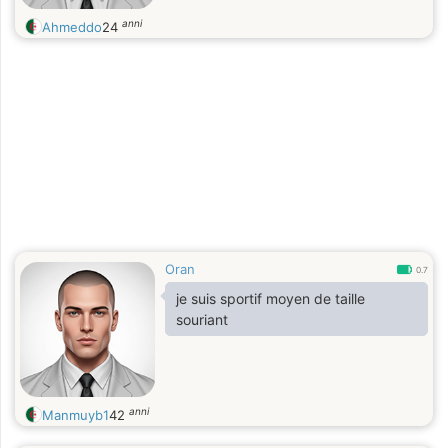
anni
Ahmeddo
24
Oran
0.7
je suis sportif moyen de taille
souriant
anni
Manmuyb1
42