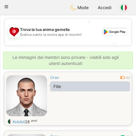
Tunisia Dating
Toggle
Mode
Accedi
navigation
💖
Trova la tua anima gemella
💖
Scarica subito la nostra app di incontri!
💕
💕
Le immagini dei membri sono private - visibili solo agli
utenti autenticati
Oran
0.2
Fille
anni
Kobibii
28