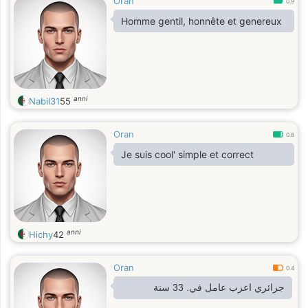
Oran
0.9
Homme gentil, honnête et genereux
anni
Nabil31
55
Oran
0.8
Je suis cool' simple et correct
anni
Hichy
42
Oran
0.4
جزائري اعزب عامل في. 33 سنة