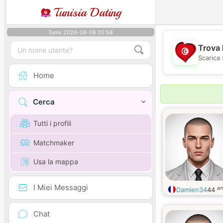
Tunisia Dating
Tunis 2026-08-08 05:58
Trova 
Scarica 
Home
Cerca
Tutti i profili
Matchmaker
Usa la mappa
I Miei Messaggi
an
Damien34
44
Chat