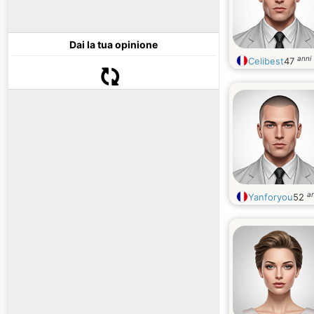
Dai la tua opinione
anni
Celibest
47
an
Yanforyou
52