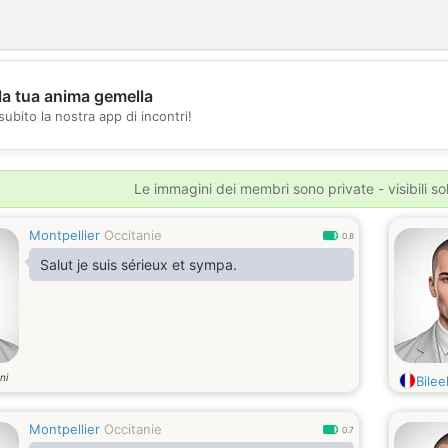
la tua anima gemella
💖
subito la nostra app di incontri!
💕
Le immagini dei membri sono private - visibili sol
Montpellier
Occitanie
0.8
Salut je suis sérieux et sympa.
ni
Bilee
Montpellier
Occitanie
0.7