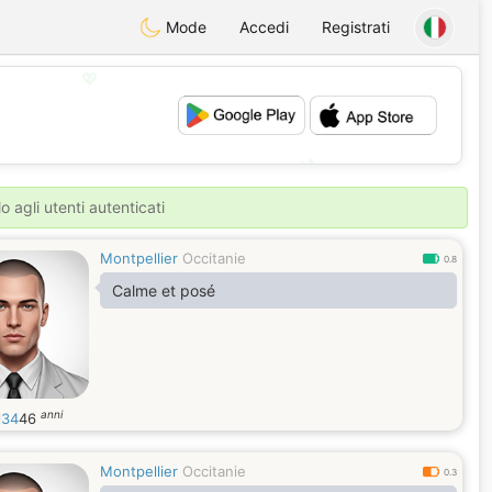
Mode
Accedi
Registrati
💖
💕
o agli utenti autenticati
Montpellier
Occitanie
0.8
Calme et posé
anni
l34
46
Montpellier
Occitanie
0.3