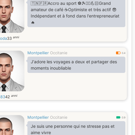
🇹🇳🇫🇷Accro au sport ⚽️🎾🏋‍♂️💪🏻Grand
amateur de café ☕Optimiste et très actif 😎
Indépendant et à fond dans l'entrepreneuriat
🔥
anni
ioda
33
Montpellier
Occitanie
0.4
J'adore les voyages a deux et partager des
moments inoubliable
anni
s83
42
Montpellier
Occitanie
0.9
Je suis une personne qui ne stresse pas et
aime vivre