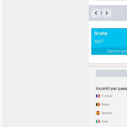
1
Gratis
%
100
Servizi gra
Incontri per pae
Francia
Belgio
Spagna
Italia