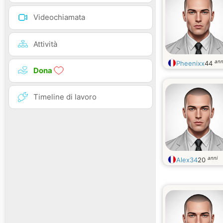
Videochiamata
Attività
ann
Pheenixx
44
Dona
Timeline di lavoro
anni
Alex34
20