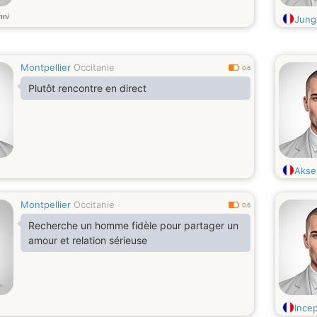
nni
Jung
Montpellier
Occitanie
0.6
Plutôt rencontre en direct
Akse
Montpellier
Occitanie
0.6
Recherche un homme fidèle pour partager un
amour et relation sérieuse
Ince