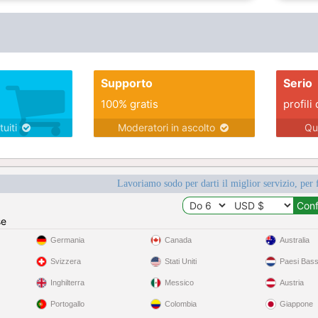
Supporto
Serio
100% gratis
profili 
tuiti
Moderatori in ascolto
Qu
Lavoriamo sodo per darti il miglior servizio, per 
se
Germania
Canada
Australia
Svizzera
Stati Uniti
Paesi Bass
Inghilterra
Messico
Austria
Portogallo
Colombia
Giappone