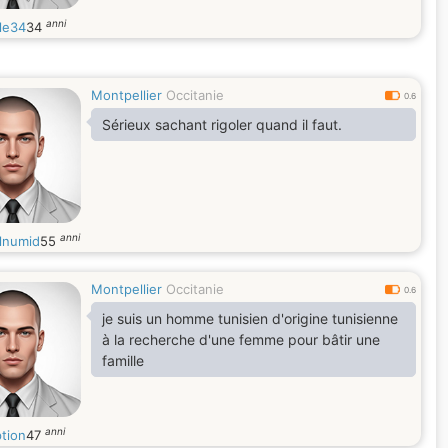
anni
le34
34
Montpellier
Occitanie
0.6
Sérieux sachant rigoler quand il faut.
anni
lnumid
55
Montpellier
Occitanie
0.6
je suis un homme tunisien d'origine tunisienne
à la recherche d'une femme pour bâtir une
famille
anni
ption
47