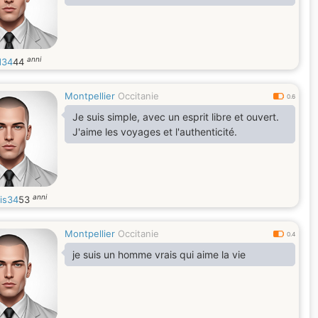
anni
d34
44
Montpellier
Occitanie
0.6
Je suis simple, avec un esprit libre et ouvert.
J'aime les voyages et l'authenticité.
anni
is34
53
Montpellier
Occitanie
0.4
je suis un homme vrais qui aime la vie