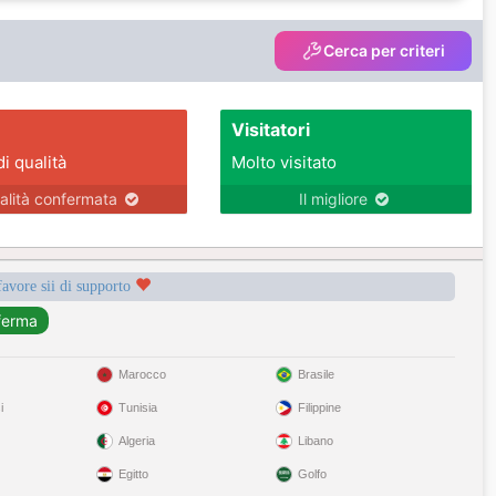
Cerca per criteri
Visitatori
di qualità
Molto visitato
alità confermata
Il migliore
favore sii di supporto
Marocco
Brasile
i
Tunisia
Filippine
Algeria
Libano
Egitto
Golfo