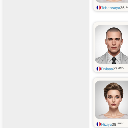
a
Tchensaya
36
anni
Dhiaaa
27
anni
Hiziya
38