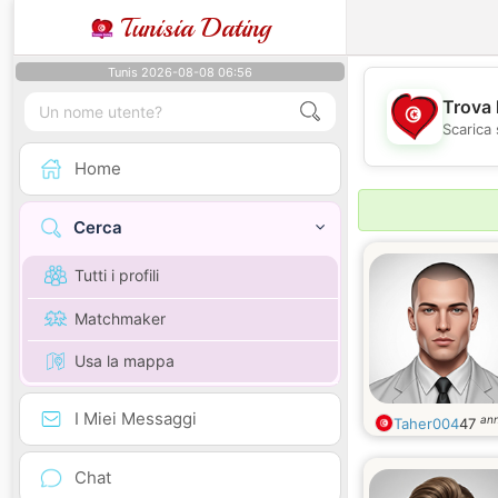
Tunisia Dating
Tunis 2026-08-08 06:56
Trova 
Scarica 
Home
Cerca
Tutti i profili
Matchmaker
Usa la mappa
I Miei Messaggi
ann
Taher004
47
Chat