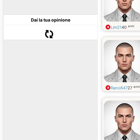
Dai la tua opinione
anni
Lim21
40
anni
Rano647
27