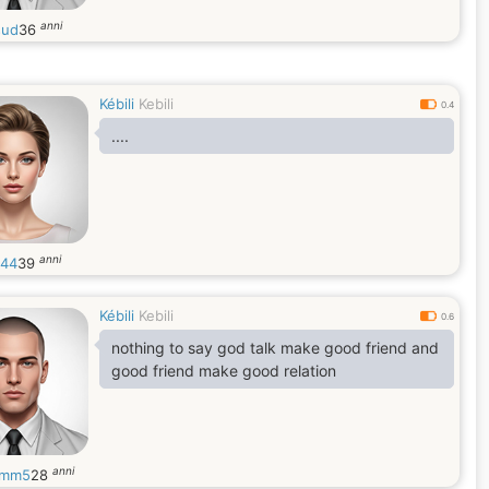
anni
sud
36
Kébili
Kebili
0.4
....
anni
444
39
Kébili
Kebili
0.6
nothing to say god talk make good friend and
good friend make good relation
anni
emm5
28