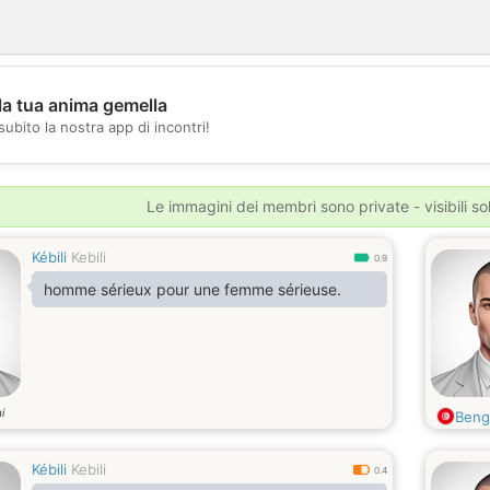
la tua anima gemella
💖
subito la nostra app di incontri!
💕
Le immagini dei membri sono private - visibili sol
Kébili
Kebili
0.9
homme sérieux pour une femme sérieuse.
i
Beng
Kébili
Kebili
0.4