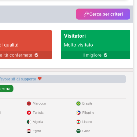
Cerca per criteri
Visitatori
di qualità
Molto visitato
alità confermata
Il migliore
favore sii di supporto
Marocco
Brasile
i
Tunisia
Filippine
Algeria
Libano
Egitto
Golfo