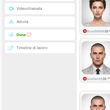
Videochiamata
Attività
Rose66666
39
Dona
Timeline di lavoro
an
Soufien55
35