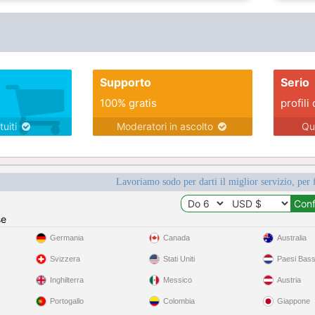
Supporto
Serio
100% gratis
profili 
tuiti
Moderatori in ascolto
Qu
Lavoriamo sodo per darti il miglior servizio, per 
se
Germania
Canada
Australia
Svizzera
Stati Uniti
Paesi Bass
Inghilterra
Messico
Austria
Portogallo
Colombia
Giappone