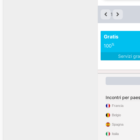
1
Gratis
%
100
Servizi gra
Incontri per pae
Francia
Belgio
Spagna
Italia