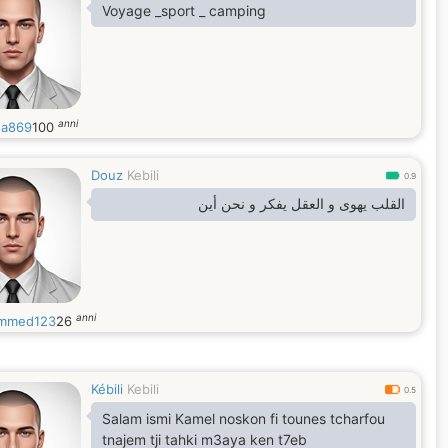
Voyage _sport _ camping
anni
ha869
100
Douz
Kebili
0.9
القلب يهوى و العقل يفكر و نحن أين
anni
mmed123
26
Kébili
Kebili
0.5
Salam ismi Kamel noskon fi tounes tcharfou
tnajem tji tahki m3aya ken t7eb