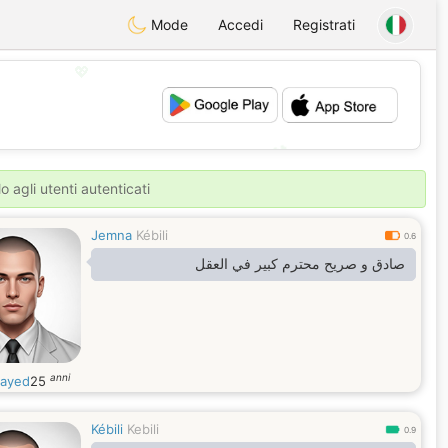
Mode
Accedi
Registrati
💖
💕
o agli utenti autenticati
Jemna
Kébili
0.6
صادق و صريح محترم كبير في العقل
anni
ayed
25
Kébili
Kebili
0.9