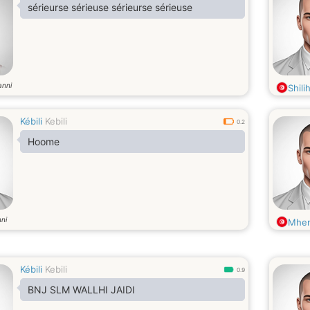
sérieurse sérieuse sérieurse sérieuse
anni
Shili
Kébili
Kebili
0.2
Hoome
ni
Mhe
Kébili
Kebili
0.9
BNJ SLM WALLHI JAIDI