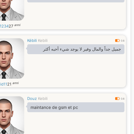
anni
1234
27
Kébili
Kebili
0.6
جميل جداً والمال وفير لا يوجد شيء أحبه أكثر
anni
id11
21
Douz
Kebili
0.6
maintance de gsm et pc