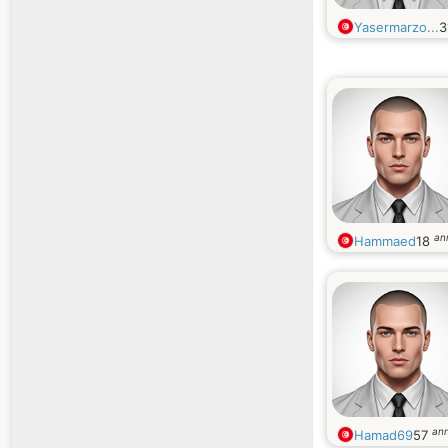
Yasermarzo...
3
an
Hammaed
18
ann
Hamad69
57