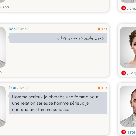
anni
1
Lion
Kébili
Kebili
0.6
جميل وانيق ذو منظر جذاب
ni
Lili4
Douz
Kebili
0.5
Homme sérieux je cherche une femme pour
une relation sérieuse homme sérieux je
cherche une femme sérieuse
i
Hat