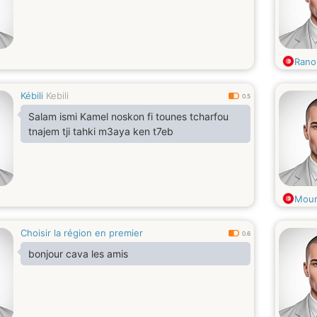
Rano
Kébili
Kebili
0.5
Salam ismi Kamel noskon fi tounes tcharfou
tnajem tji tahki m3aya ken t7eb
Mour
Choisir la région en premier
0.6
bonjour cava les amis