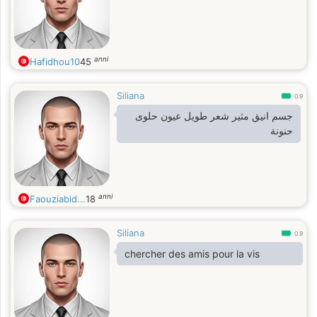
anni
Hafidhou10
45
Siliana
0.9
جسم انيق مثير شعر طويل عيون حلوى
حنونة
anni
Faouziabid...
18
Siliana
0.9
chercher des amis pour la vis