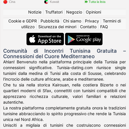
Cina
Kuwait
Tutta la lista
Notizie
|
Truffatori
|
Negozio
|
Opinioni
Cookie e GDPR
|
Pubblicità
|
Chi siamo
|
Privacy
|
Termini di
utilizzo
|
Sicurezza dei minori
|
Contatto
|
FAQ
Comunità di Incontri Tunisina Gratuita –
Connessioni del Cuore Mediterraneo
Ahlan! Benvenuto nella piattaforma principale della Tunisia per
connessioni significative. Tunisia-dating.com riunisce single
tunisini dalla medina di Tunisi alla costa di Sousse, celebrando
l'incrocio delle culture africane, arabe e mediterranee.
Che tu sia nella storica Kairouan, nella costiera Bizerte o nei
quartieri moderni di Sfax, connettiti con tunisini compatibili che
apprezzano ricchezza culturale, valori familiari e relazioni
autentiche.
La nostra piattaforma completamente gratuita onora le tradizioni
tunisine abbracciando lo spirito progressivo che rende la Tunisia
unica nel Nord Africa.
Unisciti a migliaia di tunisini che costruiscono connessioni