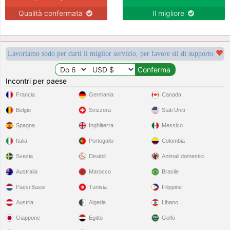
Qualità confermata
Il migliore
Lavoriamo sodo per darti il miglior servizio, per favore sii di supporto
Incontri per paese
Francia
Germania
Canada
Belgio
Svizzera
Stati Uniti
Spagna
Inghilterra
Messico
Italia
Portogallo
Colombia
Svezia
Disabili
Animali domestici
Australia
Marocco
Brasile
Paesi Bassi
Tunisia
Filippine
Austria
Algeria
Libano
Giappone
Egitto
Golfo