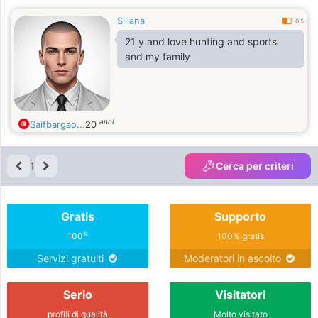
Siliana
0.5
21 y and love hunting and sports
and my family
anni
Saifbargao...
20
1
Cerca per criteri
Gratis
Supporto
%
100
100% gratis
Servizi gratuiti
Moderatori in ascolto
Serio
Visitatori
profili di qualità
Molto visitato