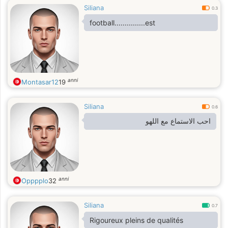
Siliana
0.3
football...............est
anni
Montasar12
19
Siliana
0.6
احب الاستماع مع اللهو
anni
Opppplo
32
Siliana
0.7
Rigoureux pleins de qualités