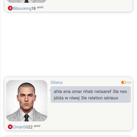
anni
Bibouking
18
Siliana
0.3
ahla ena omar nheb netaaref 3le nes
jdida w nlwej 3le relation sérieux
anni
Omar09
22