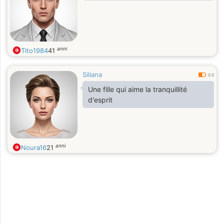
anni
Tito1984
41
Siliana
0.5
Une fille qui aime la tranquillité
d'esprit
anni
Noura16
21