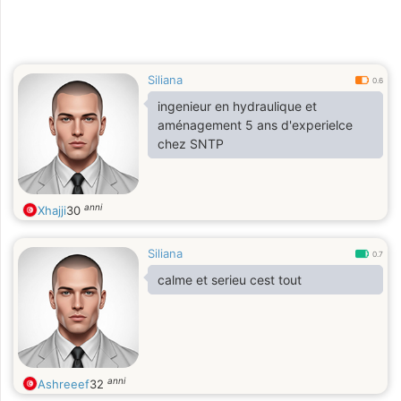
Siliana
0.6
ingenieur en hydraulique et
aménagement 5 ans d'experielce
chez SNTP
anni
Xhajji
30
Siliana
0.7
calme et serieu cest tout
anni
Ashreeef
32