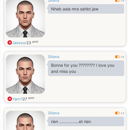
Siliana
0.4
Nheb aala mra sahbt jaw
anni
Jassour
23
Siliana
0.6
Bonne for you ???????? I love you
and miss you
anni
Yarrr1
27
Siliana
0.4
rien .................et rien