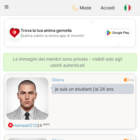
Tunisia Dating
Toggle
Mode
Accedi
navigation
💖
Trova la tua anima gemella
💖
Scarica subito la nostra app di incontri!
💕
💕
Le immagini dei membri sono private - visibili solo agli
utenti autenticati
Siliana
0.4
je suis un etudiant j'ai 24 ans
anni
Hamaaa1212
24