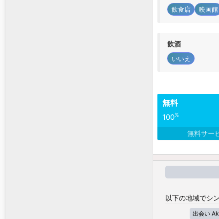
飲食店
映画館
飲酒
いいえ
無料
%
100
無料サー
以下の地域でシン
出会い Akro