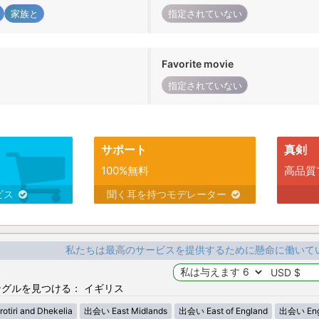
家族と
指定されていない
Favorite movie
指定されていない
サポート
真剣
100%無料
高品質
ビス
聞く耳を持つモデレーター
私たちは最高のサービスを提供するために懸命に働いて
グルを見つける： イギリス
tiri and Dhekelia
出会い East Midlands
出会い East of England
出会い Eng