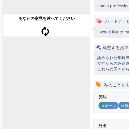
I am a profession
あなたの意見を述べてください
パートナー
I would like to m
尊重する基準
認められた年齢
女性からのみ連絡
これらの国々か
私のことを
興味
スポーツ
旅行
外出