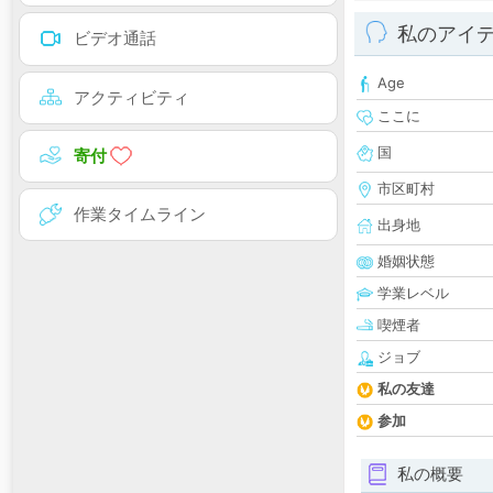
私のアイ
ビデオ通話
Age
アクティビティ
ここに
国
寄付
市区町村
作業タイムライン
出身地
婚姻状態
学業レベル
喫煙者
ジョブ
私の友達
参加
私の概要