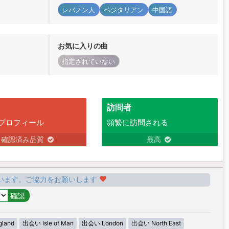
レバノン人
ベジタリアン
中国語
お気に入りの曲
指定されていない
訪問者
プロフィール
頻繁に訪問される
確認済み品質
最高
います。ご協力をお願いします
land
出会い Isle of Man
出会い London
出会い North East