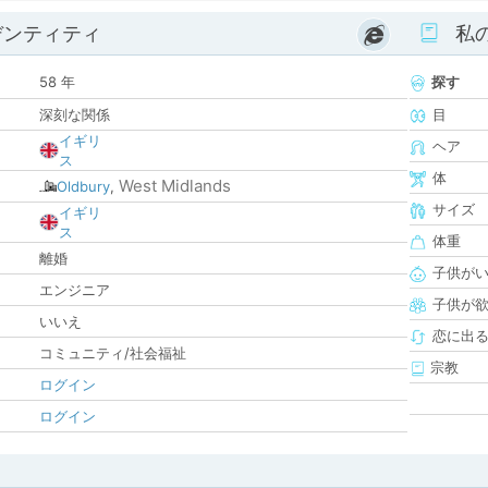
デンティティ
私
58 年
探す
深刻な関係
目
イギリ
ヘア
ス
体
West Midlands
Oldbury
,
サイズ
イギリ
ス
体重
離婚
子供が
エンジニア
子供が
いいえ
恋に出
コミュニティ/社会福祉
宗教
ログイン
ログイン