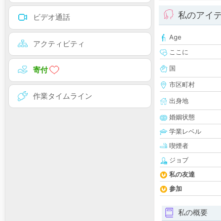
私のアイ
ビデオ通話
Age
アクティビティ
ここに
国
寄付
市区町村
作業タイムライン
出身地
婚姻状態
学業レベル
喫煙者
ジョブ
私の友達
参加
私の概要