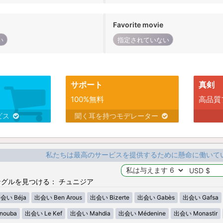
Favorite movie
い
指定されていない
サポート
真剣
100%無料
高品質
ビス
聞く耳を持つモデレーター
私たちは最高のサービスを提供するために懸命に働いて
グルを見つける： チュニジア
会い Béja
出会い Ben Arous
出会い Bizerte
出会い Gabès
出会い Gafsa
nouba
出会い Le Kef
出会い Mahdia
出会い Médenine
出会い Monastir