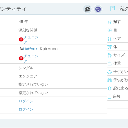
デンティティ
私
48 年
探す
深刻な関係
目
チュニジ
ヘア
ア
体
Kairouan
Haffouz
,
サイズ
チュニジ
ア
体重
シングル
子供が
エンジニア
子供が
指定されていない
恋に出
指定されていない
宗教
ログイン
ログイン