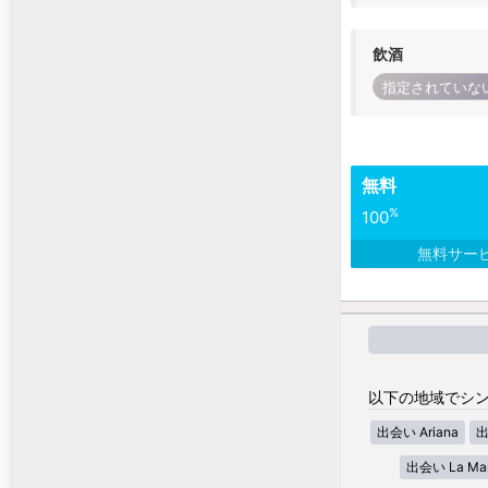
飲酒
指定されていな
無料
%
100
無料サー
以下の地域でシン
出会い Ariana
出
出会い La Ma