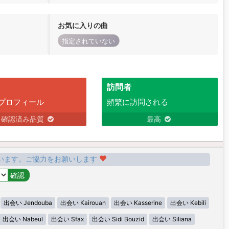
お気に入りの曲
指定されていない
訪問者
プロフィール
頻繁に訪問される
確認済み品質
最高
います。ご協力をお願いします
出会い Jendouba
出会い Kairouan
出会い Kasserine
出会い Kebili
出会い Nabeul
出会い Sfax
出会い Sidi Bouzid
出会い Siliana