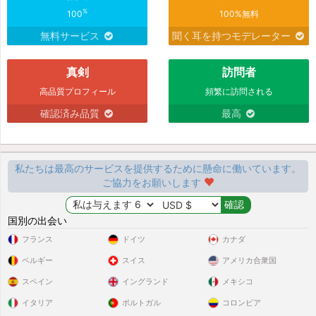
%
100
100%無料
無料サービス
聞く耳を持つモデレーター
真剣
訪問者
高品質プロフィール
頻繁に訪問される
確認済み品質
最高
私たちは最高のサービスを提供するために懸命に働いています。
ご協力をお願いします
国別の出会い
フランス
ドイツ
カナダ
ベルギー
スイス
アメリカ合衆国
スペイン
イングランド
メキシコ
イタリア
ポルトガル
コロンビア