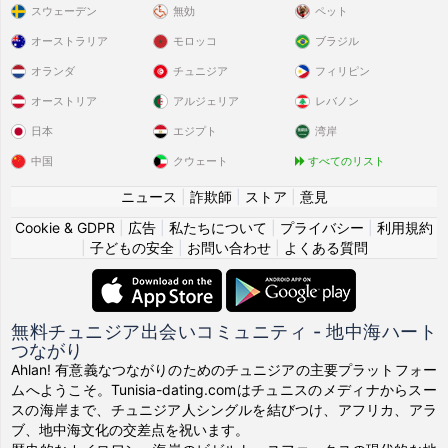
スウェーデン
無効
ペット
オーストラリア
モロッコ
ブラジル
オランダ
チュニジア
フィリピン
オーストリア
アルジェリア
レバノン
日本
エジプト
湾岸
中国
クウェート
すべてのリスト
ニュース
|
詐欺師
|
ストア
|
意見
Cookie & GDPR
|
広告
|
私たちについて
|
プライバシー
|
利用規約
|
子どもの安全
|
お問い合わせ
|
よくある質問
無料チュニジア出会いコミュニティ - 地中海ハート
つながり
Ahlan! 有意義なつながりのためのチュニジアの主要プラットフォー
ムへようこそ。Tunisia-dating.comはチュニスのメディナからスー
スの海岸まで、チュニジア人シングルを結びつけ、アフリカ、アラ
ブ、地中海文化の交差点を祝います。