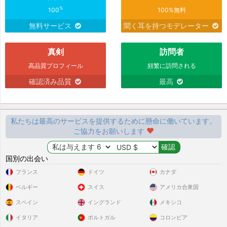
%
100
100%無料
無料サービス
聞く耳を持つモデレーター
真剣
訪問者
高品質プロフィール
頻繁に訪問される
確認済み品質
最高
私たちは最高のサービスを提供するために懸命に働いています。
ご協力をお願いします
国別の出会い
フランス
ドイツ
カナダ
ベルギー
スイス
アメリカ合衆国
スペイン
イングランド
メキシコ
イタリア
ポルトガル
コロンビア