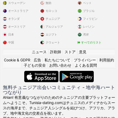
スウェーデン
無効
ペット
オーストラリア
モロッコ
ブラジル
オランダ
チュニジア
フィリピン
オーストリア
アルジェリア
レバノン
日本
エジプト
湾岸
中国
クウェート
すべてのリスト
ニュース
|
詐欺師
|
ストア
|
意見
Cookie & GDPR
|
広告
|
私たちについて
|
プライバシー
|
利用規約
|
子どもの安全
|
お問い合わせ
|
よくある質問
無料チュニジア出会いコミュニティ - 地中海ハート
つながり
Ahlan! 有意義なつながりのためのチュニジアの主要プラットフォー
ムへようこそ。Tunisia-dating.comはチュニスのメディナからスー
スの海岸まで、チュニジア人シングルを結びつけ、アフリカ、アラ
ブ、地中海文化の交差点を祝います。