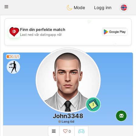
Tunisia Dating
Toggle
Mode
Logg inn
navigation
💖
Finn din perfekte match
💖
Last ned vår datingapp nå!
💕
💕
0.5/1
1
John3348
Lang tid
0