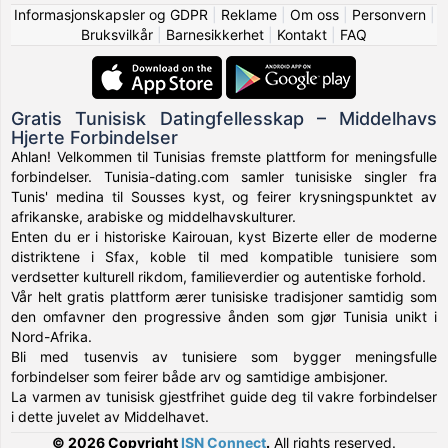
Informasjonskapsler og GDPR
|
Reklame
|
Om oss
|
Personvern
|
Bruksvilkår
|
Barnesikkerhet
|
Kontakt
|
FAQ
Gratis Tunisisk Datingfellesskap – Middelhavs
Hjerte Forbindelser
Ahlan! Velkommen til Tunisias fremste plattform for meningsfulle
forbindelser. Tunisia-dating.com samler tunisiske singler fra
Tunis' medina til Sousses kyst, og feirer krysningspunktet av
afrikanske, arabiske og middelhavskulturer.
Enten du er i historiske Kairouan, kyst Bizerte eller de moderne
distriktene i Sfax, koble til med kompatible tunisiere som
verdsetter kulturell rikdom, familieverdier og autentiske forhold.
Vår helt gratis plattform ærer tunisiske tradisjoner samtidig som
den omfavner den progressive ånden som gjør Tunisia unikt i
Nord-Afrika.
Bli med tusenvis av tunisiere som bygger meningsfulle
forbindelser som feirer både arv og samtidige ambisjoner.
La varmen av tunisisk gjestfrihet guide deg til vakre forbindelser
i dette juvelet av Middelhavet.
© 2026 Copyright
ISN Connect
.
All rights reserved.