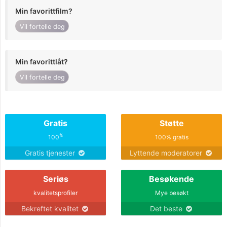
Min favorittfilm?
Vil fortelle deg
Min favorittlåt?
Vil fortelle deg
Gratis
Støtte
%
100
100% gratis
Gratis tjenester
Lyttende moderatorer
Seriøs
Besøkende
kvalitetsprofiler
Mye besøkt
Bekreftet kvalitet
Det beste