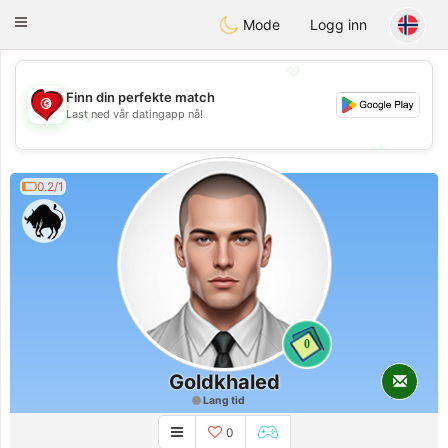
Tunisia Dating
Toggle
Mode
Logg inn
navigation
💖
Finn din perfekte match
Last ned vår datingapp nå!
💖
💕
💕
0.2/1
0
Goldkhaled
Lang tid
0