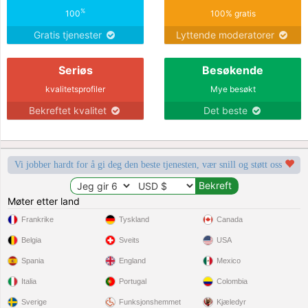
%
100
100% gratis
Gratis tjenester
Lyttende moderatorer
Seriøs
Besøkende
kvalitetsprofiler
Mye besøkt
Bekreftet kvalitet
Det beste
Vi jobber hardt for å gi deg den beste tjenesten, vær snill og støtt oss
Møter etter land
Frankrike
Tyskland
Canada
Belgia
Sveits
USA
Spania
England
Mexico
Italia
Portugal
Colombia
Sverige
Funksjonshemmet
Kjæledyr