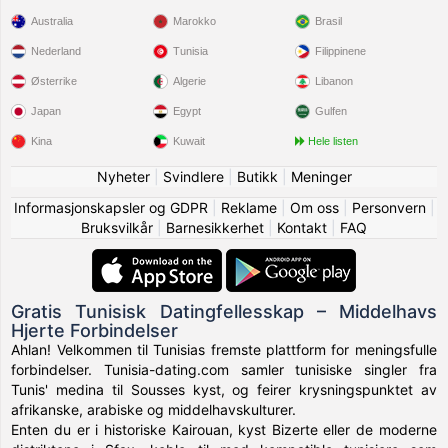
Australia
Marokko
Brasil
Nederland
Tunisia
Filippinene
Østerrike
Algerie
Libanon
Japan
Egypt
Gulfen
Kina
Kuwait
Hele listen
Nyheter
|
Svindlere
|
Butikk
|
Meninger
Informasjonskapsler og GDPR
|
Reklame
|
Om oss
|
Personvern
|
Bruksvilkår
|
Barnesikkerhet
|
Kontakt
|
FAQ
Gratis Tunisisk Datingfellesskap – Middelhavs
Hjerte Forbindelser
Ahlan! Velkommen til Tunisias fremste plattform for meningsfulle
forbindelser. Tunisia-dating.com samler tunisiske singler fra
Tunis' medina til Sousses kyst, og feirer krysningspunktet av
afrikanske, arabiske og middelhavskulturer.
Enten du er i historiske Kairouan, kyst Bizerte eller de moderne