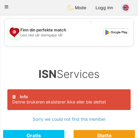
Tunisia Dating
Toggle
Mode
Logg inn
navigation
💖
Finn din perfekte match
Last ned vår datingapp nå!
💖
💕
💕
ISN
Services
Info
Denne brukeren eksisterer ikke eller ble slettet
Sorry we could not find this member
Gratis
Støtte