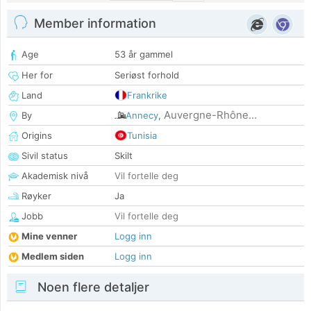
Member information
Age
53 år gammel
Her for
Seriøst forhold
Land
Frankrike
Auvergne-Rhône...
By
Annecy
,
Origins
Tunisia
Sivil status
Skilt
Akademisk nivå
Vil fortelle deg
Røyker
Ja
Jobb
Vil fortelle deg
Mine venner
Logg inn
Medlem siden
Logg inn
Noen flere detaljer