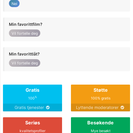
Nei
Min favorittfilm?
Vil fortelle deg
Min favorittlåt?
Vil fortelle deg
Gratis
Støtte
%
100
100% gratis
Gratis tjenester
Lyttende moderatorer
Seriøs
Besøkende
kvalitetsprofiler
Mye besøkt