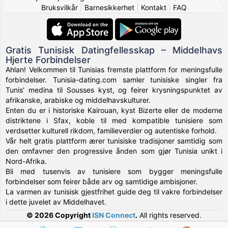
Bruksvilkår
|
Barnesikkerhet
|
Kontakt
|
FAQ
Gratis Tunisisk Datingfellesskap – Middelhavs
Hjerte Forbindelser
Ahlan! Velkommen til Tunisias fremste plattform for meningsfulle
forbindelser. Tunisia-dating.com samler tunisiske singler fra
Tunis' medina til Sousses kyst, og feirer krysningspunktet av
afrikanske, arabiske og middelhavskulturer.
Enten du er i historiske Kairouan, kyst Bizerte eller de moderne
distriktene i Sfax, koble til med kompatible tunisiere som
verdsetter kulturell rikdom, familieverdier og autentiske forhold.
Vår helt gratis plattform ærer tunisiske tradisjoner samtidig som
den omfavner den progressive ånden som gjør Tunisia unikt i
Nord-Afrika.
Bli med tusenvis av tunisiere som bygger meningsfulle
forbindelser som feirer både arv og samtidige ambisjoner.
La varmen av tunisisk gjestfrihet guide deg til vakre forbindelser
i dette juvelet av Middelhavet.
© 2026 Copyright
ISN Connect
.
All rights reserved.