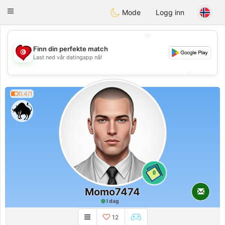
Tunisia Dating
Toggle
Mode
Logg inn
navigation
💖
Finn din perfekte match
💖
Last ned vår datingapp nå!
💕
💕
0.4/1
0
Momo7474
I dag
12