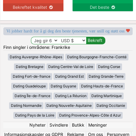
Bekreftet kvalitet
Det beste
Vi jobber hardt for å gi deg den beste tjenesten, vær snill og støtt oss
Finn singler i områdene: Frankrike
Dating Auvergne-Rhône-Alpes
Dating Bourgogne-Franche-Comté
Dating Bretagne
Dating Centre-Val de Loire
Dating Corse
Dating Fort-de-france
Dating Grand Est
Dating Grande-Terre
Dating Guadeloupe
Dating Guyane
Dating Hauts-de-France
Dating Île-de-France
Dating La Réunion
Dating Martinique
Dating Normandie
Dating Nouvelle-Aquitaine
Dating Occitanie
Dating Pays de la Loire
Dating Provence-Alpes-Côte d Azur
Nyheter
|
Svindlere
|
Butikk
|
Meninger
Informasjonskapsler og GDPR
|
Reklame
|
Om oss
|
Personvern
|