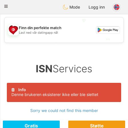
Tunisia Dating
Toggle
Mode
Logg inn
navigation
💖
Finn din perfekte match
💖
Last ned vår datingapp nå!
💕
💕
ISN
Services
Info
Denne brukeren eksisterer ikke eller ble slettet
Sorry we could not find this member
Gratis
Støtte