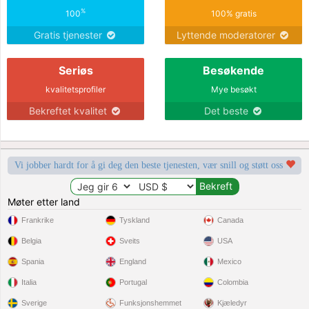
%
100
100% gratis
Gratis tjenester
Lyttende moderatorer
Seriøs
Besøkende
kvalitetsprofiler
Mye besøkt
Bekreftet kvalitet
Det beste
Vi jobber hardt for å gi deg den beste tjenesten, vær snill og støtt oss
Møter etter land
Frankrike
Tyskland
Canada
Belgia
Sveits
USA
Spania
England
Mexico
Italia
Portugal
Colombia
Sverige
Funksjonshemmet
Kjæledyr