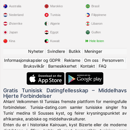
Australia
Marokko
Brasil
Nederland
Tunisia
Filippinene
Østerrike
Algerie
Libanon
Japan
Egypt
Gulfen
Kina
Kuwait
Hele listen
Nyheter
|
Svindlere
|
Butikk
|
Meninger
Informasjonskapsler og GDPR
|
Reklame
|
Om oss
|
Personvern
|
Bruksvilkår
|
Barnesikkerhet
|
Kontakt
|
FAQ
Gratis Tunisisk Datingfellesskap – Middelhavs
Hjerte Forbindelser
Ahlan! Velkommen til Tunisias fremste plattform for meningsfulle
forbindelser. Tunisia-dating.com samler tunisiske singler fra
Tunis' medina til Sousses kyst, og feirer krysningspunktet av
afrikanske, arabiske og middelhavskulturer.
Enten du er i historiske Kairouan, kyst Bizerte eller de moderne