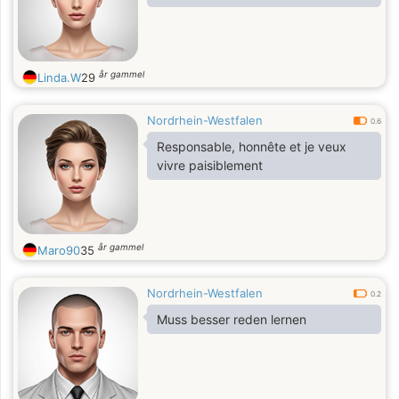
år gammel
Linda.W
29
Nordrhein-Westfalen
0.6
Responsable, honnête et je veux
vivre paisiblement
år gammel
Maro90
35
Nordrhein-Westfalen
0.2
Muss besser reden lernen