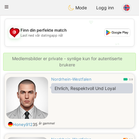
Tunisia Dating
Toggle
Mode
Logg inn
navigation
💖
Finn din perfekte match
💖
Last ned vår datingapp nå!
💕
💕
Medlemsbilder er private - synlige kun for autentiserte
brukere
Nordrhein-Westfalen
0.9
Ehrlich, Respektvoll Und Loyal
år gammel
Honey912
35