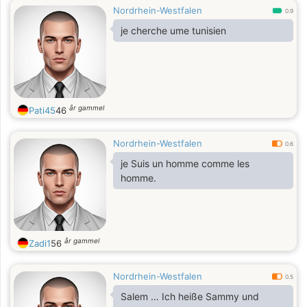
Nordrhein-Westfalen
0.9
je cherche ume tunisien
år gammel
Pati45
46
Nordrhein-Westfalen
0.6
je Suis un homme comme les
homme.
år gammel
Zadi1
56
Nordrhein-Westfalen
0.5
Salem … Ich heiße Sammy und