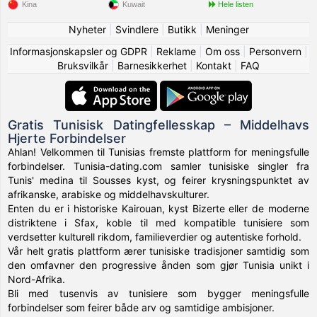
Kina
Kuwait
Hele listen
Nyheter
|
Svindlere
|
Butikk
|
Meninger
Informasjonskapsler og GDPR
|
Reklame
|
Om oss
|
Personvern
|
Bruksvilkår
|
Barnesikkerhet
|
Kontakt
|
FAQ
Gratis Tunisisk Datingfellesskap – Middelhavs
Hjerte Forbindelser
Ahlan! Velkommen til Tunisias fremste plattform for meningsfulle
forbindelser. Tunisia-dating.com samler tunisiske singler fra
Tunis' medina til Sousses kyst, og feirer krysningspunktet av
afrikanske, arabiske og middelhavskulturer.
Enten du er i historiske Kairouan, kyst Bizerte eller de moderne
distriktene i Sfax, koble til med kompatible tunisiere som
verdsetter kulturell rikdom, familieverdier og autentiske forhold.
Vår helt gratis plattform ærer tunisiske tradisjoner samtidig som
den omfavner den progressive ånden som gjør Tunisia unikt i
Nord-Afrika.
Bli med tusenvis av tunisiere som bygger meningsfulle
forbindelser som feirer både arv og samtidige ambisjoner.