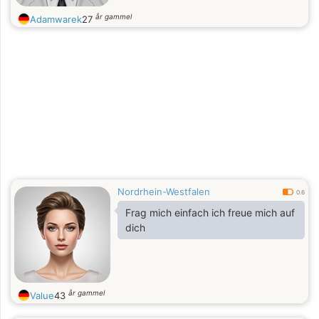
år gammel
Adamwarek
27
Nordrhein-Westfalen
0.6
Frag mich einfach ich freue mich auf
dich
år gammel
Value
43