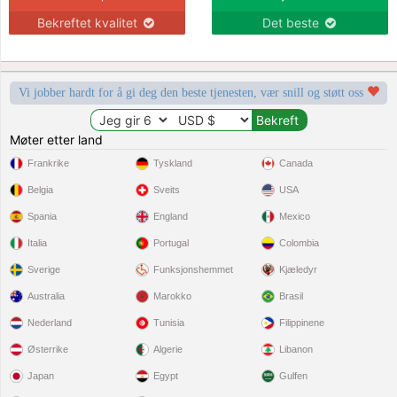
Bekreftet kvalitet
Det beste
Vi jobber hardt for å gi deg den beste tjenesten, vær snill og støtt oss
Møter etter land
Frankrike
Tyskland
Canada
Belgia
Sveits
USA
Spania
England
Mexico
Italia
Portugal
Colombia
Sverige
Funksjonshemmet
Kjæledyr
Australia
Marokko
Brasil
Nederland
Tunisia
Filippinene
Østerrike
Algerie
Libanon
Japan
Egypt
Gulfen