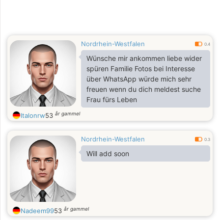
Nordrhein-Westfalen
0.4
Wünsche mir ankommen liebe wider
spüren Familie Fotos bei Interesse
über WhatsApp würde mich sehr
freuen wenn du dich meldest suche
Frau fürs Leben
år gammel
Italonrw
53
Nordrhein-Westfalen
0.3
Will add soon
år gammel
Nadeem99
53