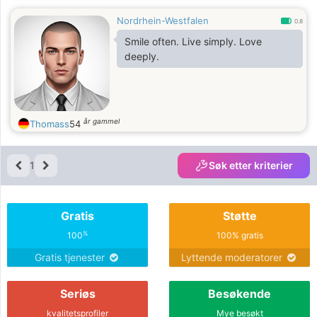
Nordrhein-Westfalen
0.8
Smile often. Live simply. Love
deeply.
år gammel
Thomass
54
1
Søk etter kriterier
Gratis
Støtte
%
100
100% gratis
Gratis tjenester
Lyttende moderatorer
Seriøs
Besøkende
kvalitetsprofiler
Mye besøkt