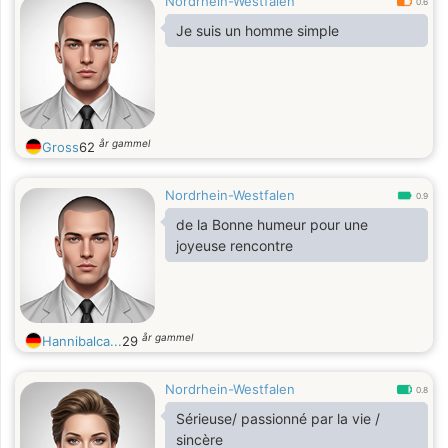
Nordrhein-Westfalen
0.6
Je suis un homme simple
år gammel
Gross
62
Nordrhein-Westfalen
0.9
de la Bonne humeur pour une
joyeuse rencontre
år gammel
Hannibalca...
29
Nordrhein-Westfalen
0.8
Sérieuse/ passionné par la vie /
sincère