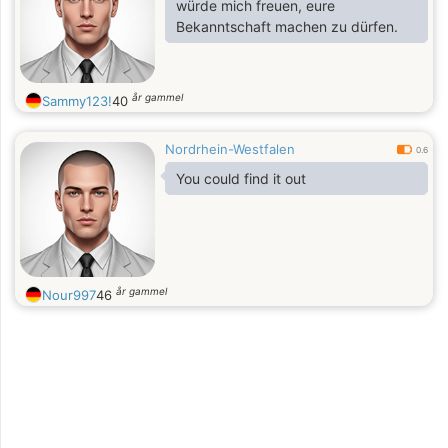
würde mich freuen, eure
Bekanntschaft machen zu dürfen.
år gammel
Sammy123!
40
Nordrhein-Westfalen
0.6
You could find it out
år gammel
Nour997
46