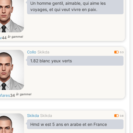
Un homme gentil, aimable, qui aime les
voyages, et qui veut vivre en paix.
år gammel
v
44
Collo
Skikda
0.3
1.82 blanc yeux verts
år gammel
mfares
34
Skikda
Skikda
0.6
Hmd w est 5 ans en arabe et en France