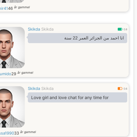
år gammel
ir41
46
Skikda
Skikda
0.8
انا احمد من الجزائر العمر 22 سنة
år gammel
umido
29
Skikda
Skikda
0.6
Love girl and love chat for any time for
år gammel
sa1990
33