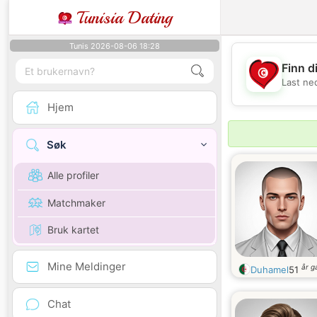
Tunisia Dating
Tunis 2026-08-06 18:28
Finn d
Last ne
Hjem
Søk
Alle profiler
Matchmaker
Bruk kartet
Mine Meldinger
år 
Duhamel
51
Chat