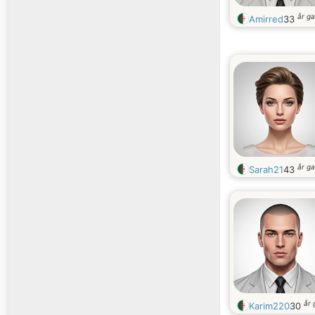
år g
Amirred
33
år g
Sarah21
43
år
Karim220
30