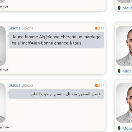
ammel
Moun
Skikda
Skikda
0.5
Jeune femme Algérienne cherche un marriage
halal Inch'Allah bonne chance à tous.
ammel
Mido
Skikda
Skikda
0.5
حسن المظهر متفائل مبتسم .وطيب القلب
 gammel
Mous