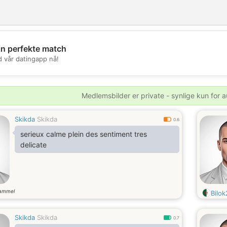
in perfekte match
💖
d vår datingapp nå!
💕
Medlemsbilder er private - synlige kun for a
Skikda
Skikda
0.6
serieux calme plein des sentiment tres
delicate
gammel
Bilok
Skikda
Skikda
0.7