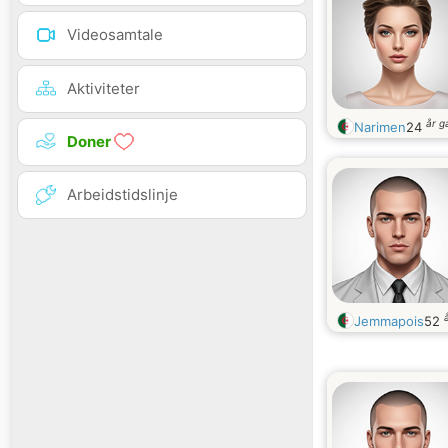
Videosamtale
Aktiviteter
år 
Narimen
24
Doner
Arbeidstidslinje
Jemmapois
52