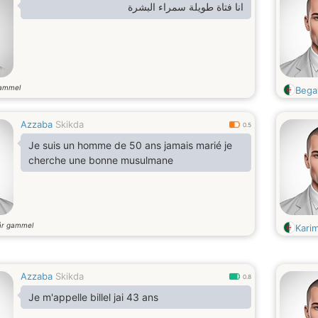
انا فتاة طويلة سمراء البشرة
gammel
Bega
Azzaba
Skikda
0.5
Je suis un homme de 50 ans jamais marié je
cherche une bonne musulmane
år gammel
Kari
Azzaba
Skikda
0.8
Je m'appelle billel jai 43 ans