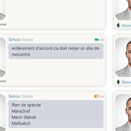
mmel
Hou
Skikda
Skikda
0.9
entièrement d'accord ca doit rester un site de
rencontre
mmel
Simo
Skikda
Skikda
0.6
Rien de spécial
Mana3raf
Mach 3labali
Mafbalich