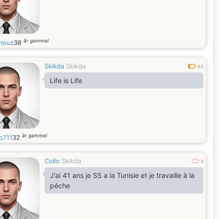
år gammel
mouz
38
Skikda
Skikda
0.2
Life is Life
år gammel
o711
32
Collo
Skikda
0
J'ai 41 ans je SS a la Tunisie et je travaille à la
péche