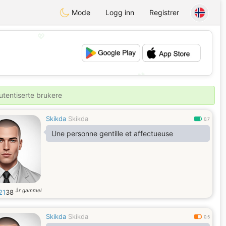
Mode
Logg inn
Registrer
💖
💕
utentiserte brukere
Skikda
Skikda
0.7
Une personne gentille et affectueuse
år gammel
21
38
Skikda
Skikda
0.5