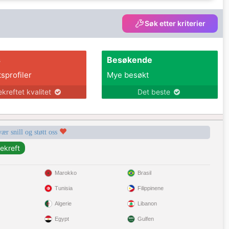
Søk etter kriterier
s
Besøkende
tsprofiler
Mye besøkt
ekreftet kvalitet
Det beste
vær snill og støtt oss
Marokko
Brasil
Tunisia
Filippinene
Algerie
Libanon
Egypt
Gulfen