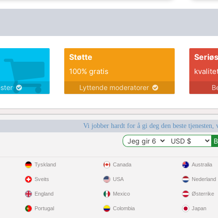
Støtte
Seriø
100% gratis
kvalite
ester
Lyttende moderatorer
B
Vi jobber hardt for å gi deg den beste tjenesten, 
Tyskland
Canada
Australia
Sveits
USA
Nederland
England
Mexico
Østerrike
Portugal
Colombia
Japan