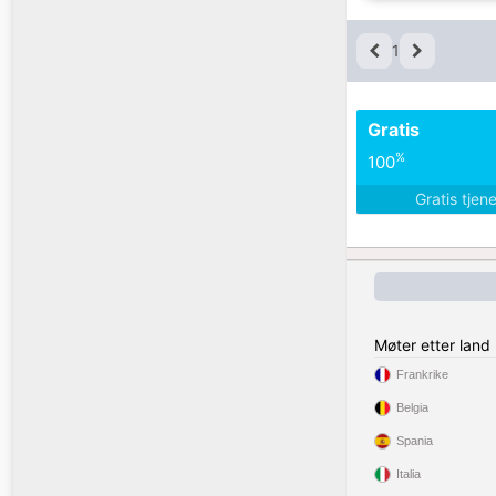
1
Gratis
%
100
Gratis tjen
Møter etter land
Frankrike
Belgia
Spania
Italia