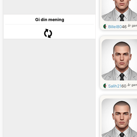
Gi din mening
år ga
Billel80
46
år ga
Salih21
60