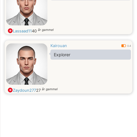
år gammel
Lassaad11
40
Kairouan
0.4
Explorer
år gammel
Zaydoun277
27