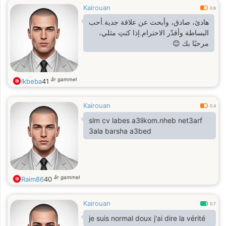
Kairouan
0.6
هادئ، صادق، وأبحث عن علاقة جدية.أحب
البساطة وأقدّر الاحترام.إذا كنتِ مثلي،
مرحبًا بك 😊
år gammel
Ikbeba
41
Kairouan
0.4
slm cv labes a3likom.nheb net3arf
3ala barsha a3bed
år gammel
Raim86
40
Kairouan
0.7
je suis normal doux j'ai dire la vérité