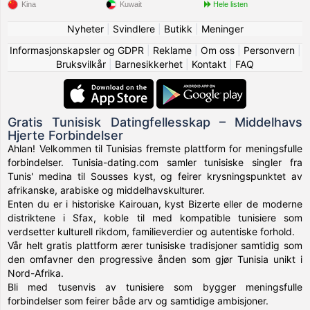
Kina
Kuwait
Hele listen
Nyheter
|
Svindlere
|
Butikk
|
Meninger
Informasjonskapsler og GDPR
|
Reklame
|
Om oss
|
Personvern
|
Bruksvilkår
|
Barnesikkerhet
|
Kontakt
|
FAQ
Gratis Tunisisk Datingfellesskap – Middelhavs
Hjerte Forbindelser
Ahlan! Velkommen til Tunisias fremste plattform for meningsfulle
forbindelser. Tunisia-dating.com samler tunisiske singler fra
Tunis' medina til Sousses kyst, og feirer krysningspunktet av
afrikanske, arabiske og middelhavskulturer.
Enten du er i historiske Kairouan, kyst Bizerte eller de moderne
distriktene i Sfax, koble til med kompatible tunisiere som
verdsetter kulturell rikdom, familieverdier og autentiske forhold.
Vår helt gratis plattform ærer tunisiske tradisjoner samtidig som
den omfavner den progressive ånden som gjør Tunisia unikt i
Nord-Afrika.
Bli med tusenvis av tunisiere som bygger meningsfulle
forbindelser som feirer både arv og samtidige ambisjoner.