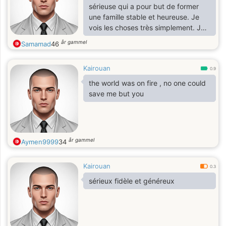
sérieuse qui a pour but de former
une famille stable et heureuse. Je
vois les choses très simplement. Je
déteste les apparences et j'adore la
år gammel
Samamad
46
simplicité.
Kairouan
0.9
the world was on fire , no one could
save me but you
år gammel
Aymen9999
34
Kairouan
0.3
sérieux fidèle et généreux