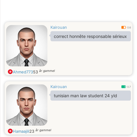
Kairouan
0.6
correct honnête responsable sérieux
år gammel
Ahmed773
53
Kairouan
0.7
tunisian man law student 24 yld
år gammel
Hamaajili
23