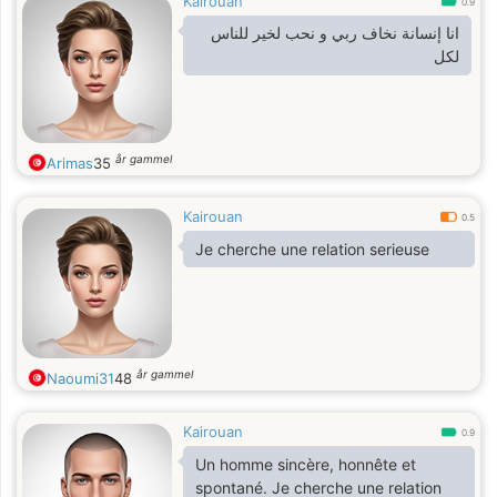
Kairouan
0.9
انا إنسانة نخاف ربي و نحب لخير للناس
لكل
år gammel
Arimas
35
Kairouan
0.5
Je cherche une relation serieuse
år gammel
Naoumi31
48
Kairouan
0.9
Un homme sincère, honnête et
spontané. Je cherche une relation