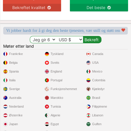
Bekreftet kvalitet
Det beste
Vi jobber hardt for å gi deg den beste tjenesten, vær snill og støtt oss
Møter etter land
Frankrike
Tyskland
Canada
Belgia
Sveits
USA
Spania
England
Mexico
Italia
Portugal
Colombia
Sverige
Funksjonshemmet
Kjæledyr
Australia
Marokko
Brasil
Nederland
Tunisia
Filippinene
Østerrike
Algerie
Libanon
Japan
Egypt
Gulfen