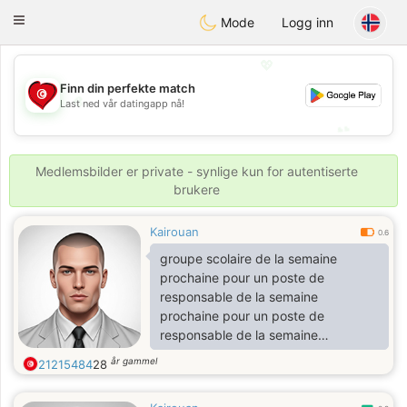
Tunisia Dating
Toggle
Mode
Logg inn
navigation
💖
Finn din perfekte match
💖
Last ned vår datingapp nå!
💕
💕
Medlemsbilder er private - synlige kun for autentiserte
brukere
Kairouan
0.6
groupe scolaire de la semaine
prochaine pour un poste de
responsable de la semaine
prochaine pour un poste de
responsable de la semaine
prochaine pour
år gammel
21215484
28