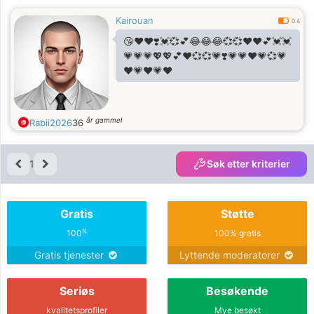
Kairouan
0.4
😘❤️♥️❣️💓💞💕😂😂😂💞💞♥️♥️💕💓💓
💗💗💗💖💖💕♥️💞💞💗❣️💗💗❤️💗💞💗
♥️💗♥️💗♥️
år gammel
Rabii2026
36
1
Søk etter kriterier
Gratis
Støtte
%
100
100% gratis
Gratis tjenester
Lyttende moderatorer
Seriøs
Besøkende
kvalitetsprofiler
Mye besøkt