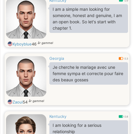
Kentucky
0.9
I am a simple man looking for
someone, honest and genuine, I am
an open book. So let's start with
chapter 1.
år gammel
Kyboyblue
46
Georgia
0.3
Je cherche le mariage avec une
femme sympa et correcte pour faire
des beaux gosses
år gammel
Zaoui
54
Kentucky
0.8
I am looking for a serious
relationship