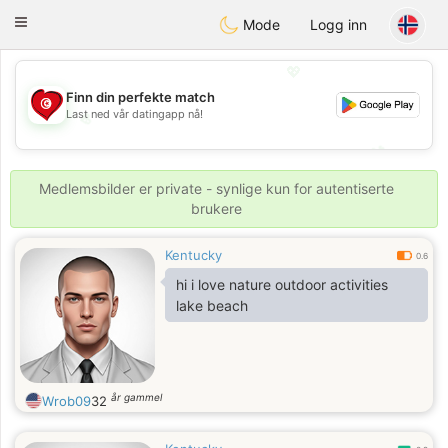
Tunisia Dating
Toggle
Mode
Logg inn
navigation
💖
Finn din perfekte match
Last ned vår datingapp nå!
💖
💕
💕
Medlemsbilder er private - synlige kun for autentiserte
brukere
Kentucky
0.6
hi i love nature outdoor activities
lake beach
år gammel
Wrob09
32