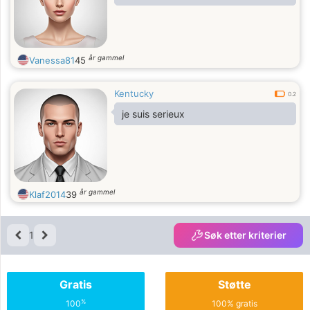
år gammel
Vanessa81
45
Kentucky
0.2
je suis serieux
år gammel
Klaf2014
39
1
Søk etter kriterier
Gratis
Støtte
%
100
100% gratis