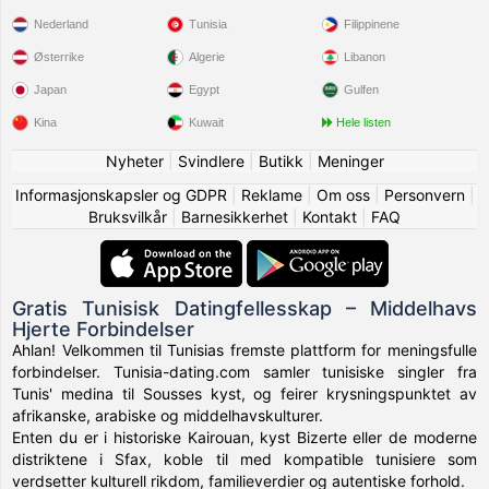
Nederland
Tunisia
Filippinene
Østerrike
Algerie
Libanon
Japan
Egypt
Gulfen
Kina
Kuwait
Hele listen
Nyheter
|
Svindlere
|
Butikk
|
Meninger
Informasjonskapsler og GDPR
|
Reklame
|
Om oss
|
Personvern
|
Bruksvilkår
|
Barnesikkerhet
|
Kontakt
|
FAQ
Gratis Tunisisk Datingfellesskap – Middelhavs
Hjerte Forbindelser
Ahlan! Velkommen til Tunisias fremste plattform for meningsfulle
forbindelser. Tunisia-dating.com samler tunisiske singler fra
Tunis' medina til Sousses kyst, og feirer krysningspunktet av
afrikanske, arabiske og middelhavskulturer.
Enten du er i historiske Kairouan, kyst Bizerte eller de moderne
distriktene i Sfax, koble til med kompatible tunisiere som
verdsetter kulturell rikdom, familieverdier og autentiske forhold.