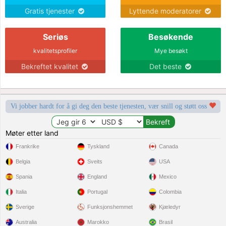
Gratis tjenester
Lyttende moderatorer
Seriøs
Besøkende
kvalitetsprofiler
Mye besøkt
Bekreftet kvalitet
Det beste
Vi jobber hardt for å gi deg den beste tjenesten, vær snill og støtt oss
Møter etter land
Frankrike
Tyskland
Canada
Belgia
Sveits
USA
Spania
England
Mexico
Italia
Portugal
Colombia
Sverige
Funksjonshemmet
Kjæledyr
Australia
Marokko
Brasil