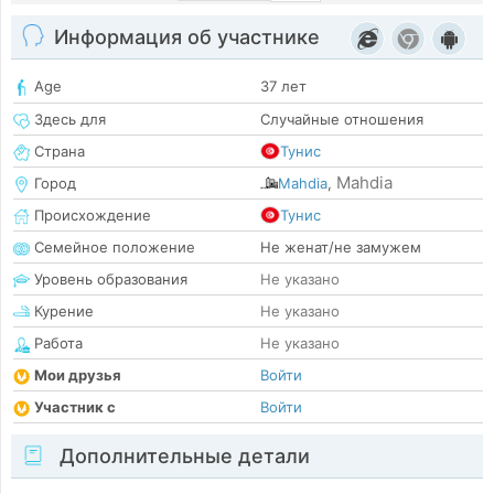
Информация об участнике
Age
37 лет
Здесь для
Случайные отношения
Страна
Тунис
Mahdia
Город
Mahdia
,
Происхождение
Тунис
Семейное положение
Не женат/не замужем
Уровень образования
Не указано
Курение
Не указано
Работа
Не указано
Мои друзья
Войти
Участник с
Войти
Дополнительные детали