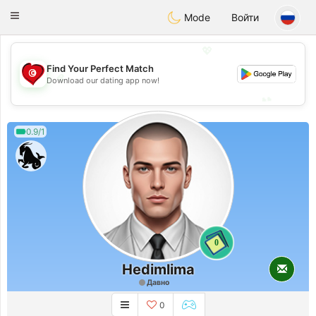
Tunisia Dating
Toggle
Mode
Войти
navigation
💖
Find Your Perfect Match
💖
Download our dating app now!
💕
💕
0.9/1
0
Hedimlima
Давно
0