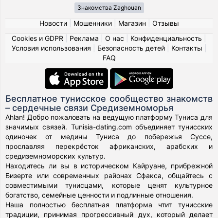
Знакомства Zaghouan
Новости
|
Мошенники
|
Магазин
|
Отзывы
Cookies и GDPR
|
Реклама
|
О нас
|
Конфиденциальность
|
Условия использования
|
Безопасность детей
|
Контакты
|
FAQ
Бесплатное тунисское сообщество знакомств
– сердечные связи Средиземноморья
Ahlan! Добро пожаловать на ведущую платформу Туниса для
значимых связей. Tunisia-dating.com объединяет тунисских
одиночек от медины Туниса до побережья Суссе,
прославляя перекрёсток африканских, арабских и
средиземноморских культур.
Находитесь ли вы в историческом Кайруане, прибрежной
Бизерте или современных районах Сфакса, общайтесь с
совместимыми тунисцами, которые ценят культурное
богатство, семейные ценности и подлинные отношения.
Наша полностью бесплатная платформа чтит тунисские
традиции, принимая прогрессивный дух, который делает