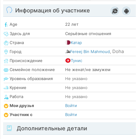
Информация об участнике
Age
22 лет
Здесь для
Серьёзные отношения
Страна
Катар
Doha
Город
Fereej Bin Mahmoud
,
Происхождение
Тунис
Семейное положение
Не женат/не замужем
Уровень образования
Не указано
Курение
Не указано
Работа
Не указано
Мои друзья
Войти
Участник с
Войти
Дополнительные детали