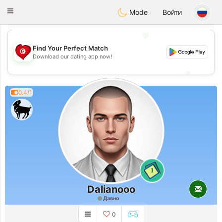
Tunisia Dating
Toggle
Mode
Войти
navigation
💖
Find Your Perfect Match
💖
Download our dating app now!
💕
💕
0.4/1
1
Dalianooo
Давно
0