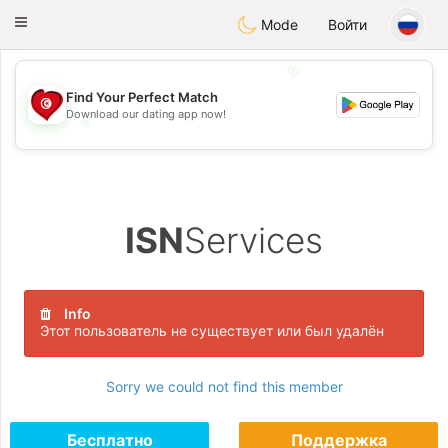
Tunisia Dating
Toggle
Mode
Войти
navigation
💖
Find Your Perfect Match
Download our dating app now!
💖
💕
💕
ISN
Services
Info
Этот пользователь не существует или был удалён
Sorry we could not find this member
Бесплатно
Поддержка