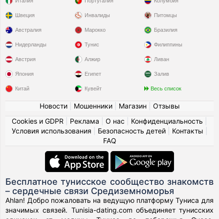
Италия
Португалия
Колумбия
Швеция
Инвалиды
Питомцы
Австралия
Марокко
Бразилия
Нидерланды
Тунис
Филиппины
Австрия
Алжир
Ливан
Япония
Египет
Залив
Китай
Кувейт
Весь список
Новости
|
Мошенники
|
Магазин
|
Отзывы
Cookies и GDPR
|
Реклама
|
О нас
|
Конфиденциальность
|
Условия использования
|
Безопасность детей
|
Контакты
|
FAQ
Бесплатное тунисское сообщество знакомств
– сердечные связи Средиземноморья
Ahlan! Добро пожаловать на ведущую платформу Туниса для
значимых связей. Tunisia-dating.com объединяет тунисских