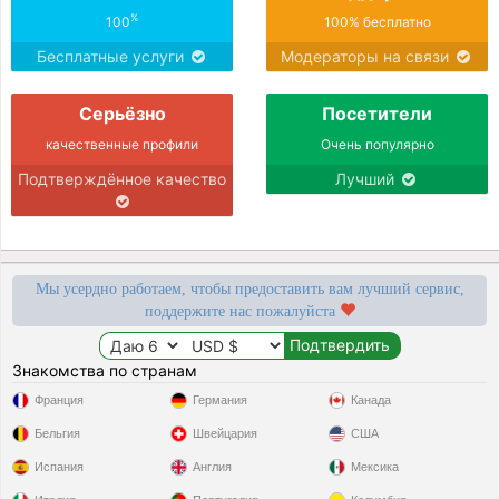
%
100
100% бесплатно
Бесплатные услуги
Модераторы на связи
Серьёзно
Посетители
качественные профили
Очень популярно
Подтверждённое качество
Лучший
Мы усердно работаем, чтобы предоставить вам лучший сервис,
поддержите нас пожалуйста
Знакомства по странам
Франция
Германия
Канада
Бельгия
Швейцария
США
Испания
Англия
Мексика