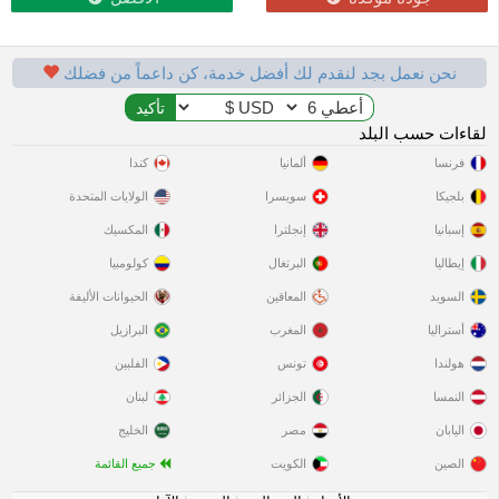
نحن نعمل بجد لنقدم لك أفضل خدمة، كن داعماً من فضلك
لقاءات حسب البلد
فرنسا
ألمانيا
كندا
بلجيكا
سويسرا
الولايات المتحدة
إسبانيا
إنجلترا
المكسيك
إيطاليا
البرتغال
كولومبيا
السويد
المعاقين
الحيوانات الأليفة
أستراليا
المغرب
البرازيل
هولندا
تونس
الفلبين
النمسا
الجزائر
لبنان
اليابان
مصر
الخليج
الصين
الكويت
جميع القائمة