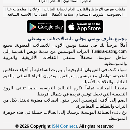
الأخبار
|
المحتالون
|
المتجر
|
الآراء
ملفات تعريف الارتباط والقانون العام لحماية البيانات
|
الإعلان
|
معلومات عنا
|
الخصوصية
|
شروط الاستخدام
|
سلامة الأطفال
|
اتصل بنا
|
الأسئلة الشائعة
مجتمع تعارف تونسي مجاني - اتصالات قلب متوسطي
أهلاً! مرحباً بك في منصة تونس الأولى للاتصالات المعنوية. يجمع
Tunisia-dating.com العزاب التونسيين من مدينة تونس القديمة إلى
ساحل سوسة، محتفلاً بملتقى الثقافات الأفريقية والعربية
والمتوسطية.
سواء كنت في القيروان التاريخية أو بنزرت الساحلية أو أحياء صفاقس
الحديثة، تواصل مع تونسيين متوافقين يقدرون الثراء الثقافي والقيم
العائلية والعلاقات الأصيلة.
منصتنا المجانية تماماً تكرم التقاليد التونسية بينما تتبنى الروح
التقدمية التي تجعل تونس فريدة في شمال أفريقيا.
انضم إلى آلاف التونسيين الذين يبنون اتصالات معنوية تحتفل بكل من
التراث والتطلعات المعاصرة.
دع دفء الضيافة التونسية يرشدك إلى اتصالات جميلة في هذه جوهرة
المتوسط.
© 2026 Copyright
ISN Connect
.
All rights reserved.