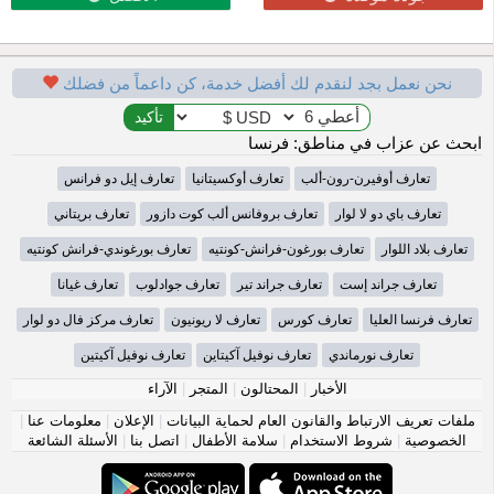
نحن نعمل بجد لنقدم لك أفضل خدمة، كن داعماً من فضلك
ابحث عن عزاب في مناطق: فرنسا
تعارف أوفيرن-رون-ألب
تعارف أوكسيتانيا
تعارف إيل دو فرانس
تعارف باي دو لا لوار
تعارف بروفانس ألب كوت دازور
تعارف بريتاني
تعارف بلاد اللوار
تعارف بورغون-فرانش-كونتيه
تعارف بورغوندي-فرانش كونتيه
تعارف جراند إست
تعارف جراند تير
تعارف جوادلوب
تعارف غيانا
تعارف فرنسا العليا
تعارف كورس
تعارف لا ريونيون
تعارف مركز فال دو لوار
تعارف نورماندي
تعارف نوفيل آكيتاين
تعارف نوفيل آكيتين
الأخبار
|
المحتالون
|
المتجر
|
الآراء
ملفات تعريف الارتباط والقانون العام لحماية البيانات
|
الإعلان
|
معلومات عنا
|
الخصوصية
|
شروط الاستخدام
|
سلامة الأطفال
|
اتصل بنا
|
الأسئلة الشائعة