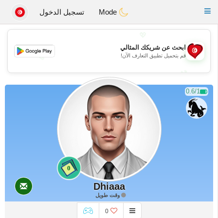
Tunisia Dating
Toggle
Mode
تسجيل الدخول
navigation
💖
ابحث عن شريكك المثالي
قم بتحميل تطبيق التعارف الآن!
💖
💕
💕
0.6/1
0
Dhiaaa
وقت طويل
0