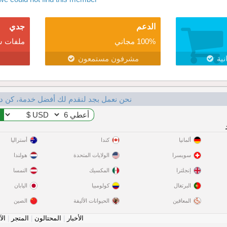
الدعم
جدي
100% مجاني
ملفات ش
نية
مشرفون مستمعون
نحن نعمل بجد لنقدم لك أفضل خدمة، كن د
ألمانيا
كندا
أستراليا
سويسرا
الولايات المتحدة
هولندا
إنجلترا
المكسيك
النمسا
البرتغال
كولومبيا
اليابان
المعاقين
الحيوانات الأليفة
الصين
الأخبار
|
المحتالون
|
المتجر
|
الآ