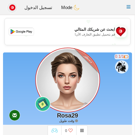
Tunisia Dating
Toggle
Mode
تسجيل الدخول
navigation
💖
ابحث عن شريكك المثالي
💖
قم بتحميل تطبيق التعارف الآن!
💕
💕
محظور
0.1/1
0
Rosa29
وقت طويل
0