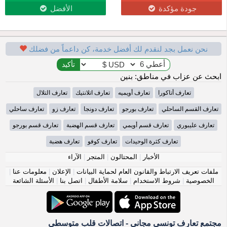
جودة مؤكدة
الأفضل
نحن نعمل بجد لنقدم لك أفضل خدمة، كن داعماً من فضلك
ابحث عن عزاب في مناطق: بنين
تعارف أتاكورا
تعارف أويميه
تعارف اتلانتيك
تعارف التلال
تعارف القسم الساحلي
تعارف بورجو
تعارف دونجا
تعارف زو
تعارف ساحلي
تعارف عليبوري
تعارف قسم أويمي
تعارف قسم الهضبة
تعارف قسم بورجو
تعارف كثرة الوحيدات
تعارف كوفو
تعارف هضبة
الأخبار
|
المحتالون
|
المتجر
|
الآراء
ملفات تعريف الارتباط والقانون العام لحماية البيانات
|
الإعلان
|
معلومات عنا
|
الخصوصية
|
شروط الاستخدام
|
سلامة الأطفال
|
اتصل بنا
|
الأسئلة الشائعة
مجتمع تعارف تونسي مجاني - اتصالات قلب متوسطي