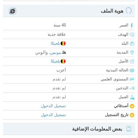
هوية الملف
العمر
45 سنة
الهدف
علاقة جدية
البلد
بلجيكا
والوني
المدينة
مونس
،
الأصل
بلجيكا
الحالة المدنية
أعزب
المستوى العلمي
لم تقدم
التدخين
لم تقدم
العمل
لم تقدم
أصدقائي
تسجيل الدخول
تاريخ التسجيل
تسجيل الدخول
بعض المعلومات الإضافية