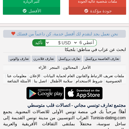
ملفات شخصية عالية الجودة
كثير الزيارة
جودة مؤكدة
الأفضل
نحن نعمل بجد لنقدم لك أفضل خدمة، كن داعماً من فضلك
ابحث عن عزاب في مناطق: بلجيكا
تعارف العاصمة بروكسل
تعارف بروكسل
تعارف فلاندرن
تعارف والوني
الأخبار
|
المحتالون
|
المتجر
|
الآراء
ملفات تعريف الارتباط والقانون العام لحماية البيانات
|
الإعلان
|
معلومات عنا
|
الخصوصية
|
شروط الاستخدام
|
سلامة الأطفال
|
اتصل بنا
|
الأسئلة الشائعة
مجتمع تعارف تونسي مجاني - اتصالات قلب متوسطي
أهلاً! مرحباً بك في منصة تونس الأولى للاتصالات المعنوية. يجمع
Tunisia-dating.com العزاب التونسيين من مدينة تونس القديمة إلى
ساحل سوسة، محتفلاً بملتقى الثقافات الأفريقية والعربية