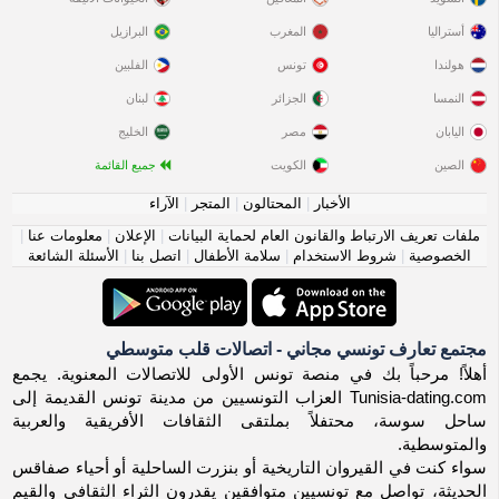
أستراليا
المغرب
البرازيل
هولندا
تونس
الفلبين
النمسا
الجزائر
لبنان
اليابان
مصر
الخليج
الصين
الكويت
جميع القائمة
الأخبار
|
المحتالون
|
المتجر
|
الآراء
ملفات تعريف الارتباط والقانون العام لحماية البيانات
|
الإعلان
|
معلومات عنا
|
الخصوصية
|
شروط الاستخدام
|
سلامة الأطفال
|
اتصل بنا
|
الأسئلة الشائعة
مجتمع تعارف تونسي مجاني - اتصالات قلب متوسطي
أهلاً! مرحباً بك في منصة تونس الأولى للاتصالات المعنوية. يجمع
Tunisia-dating.com العزاب التونسيين من مدينة تونس القديمة إلى
ساحل سوسة، محتفلاً بملتقى الثقافات الأفريقية والعربية
والمتوسطية.
سواء كنت في القيروان التاريخية أو بنزرت الساحلية أو أحياء صفاقس
الحديثة، تواصل مع تونسيين متوافقين يقدرون الثراء الثقافي والقيم