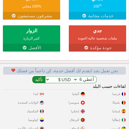
%
100
100% مجاني
خدمات مجانية
مشرفون مستمعون
جدي
الزوار
ملفات شخصية عالية الجودة
كثير الزيارة
جودة مؤكدة
الأفضل
نحن نعمل بجد لنقدم لك أفضل خدمة، كن داعماً من فضلك
لقاءات حسب البلد
فرنسا
ألمانيا
كندا
بلجيكا
سويسرا
الولايات المتحدة
إسبانيا
إنجلترا
المكسيك
إيطاليا
البرتغال
كولومبيا
السويد
المعاقين
الحيوانات الأليفة