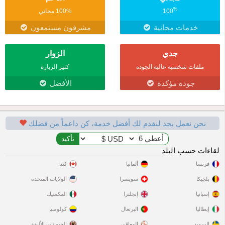
%
100
100% مجاني
خدمات مجانية
مشرفون مستمعون
جدي
الزوار
ملفات شخصية عالية الجودة
كثير الزيارة
جودة مؤكدة
الأفضل
نحن نعمل بجد لنقدم لك أفضل خدمة، كن داعماً من فضلك
لقاءات حسب البلد
فرنسا
ألمانيا
كندا
بلجيكا
سويسرا
الولايات المتحدة
إسبانيا
إنجلترا
المكسيك
إيطاليا
البرتغال
كولومبيا
السويد
المعاقين
الحيوانات الأليفة