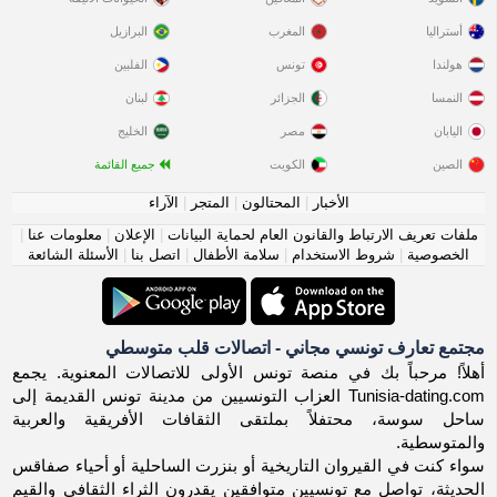
أستراليا
المغرب
البرازيل
هولندا
تونس
الفلبين
النمسا
الجزائر
لبنان
اليابان
مصر
الخليج
الصين
الكويت
جميع القائمة
الأخبار
|
المحتالون
|
المتجر
|
الآراء
ملفات تعريف الارتباط والقانون العام لحماية البيانات
|
الإعلان
|
معلومات عنا
|
الخصوصية
|
شروط الاستخدام
|
سلامة الأطفال
|
اتصل بنا
|
الأسئلة الشائعة
مجتمع تعارف تونسي مجاني - اتصالات قلب متوسطي
أهلاً! مرحباً بك في منصة تونس الأولى للاتصالات المعنوية. يجمع
Tunisia-dating.com العزاب التونسيين من مدينة تونس القديمة إلى
ساحل سوسة، محتفلاً بملتقى الثقافات الأفريقية والعربية
والمتوسطية.
سواء كنت في القيروان التاريخية أو بنزرت الساحلية أو أحياء صفاقس
الحديثة، تواصل مع تونسيين متوافقين يقدرون الثراء الثقافي والقيم