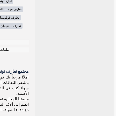
تعارف بنس
تعارف فرجينيا الغ
تعارف كولومبيا
تعارف ميشيغان
ملفات ت
مجتمع تعارف تون
بملتقى الثقافات ال
سواء كنت في القير
الأصيلة.
منصتنا المجانية تم
انضم إلى آلاف الت
دع دفء الضيافة ا