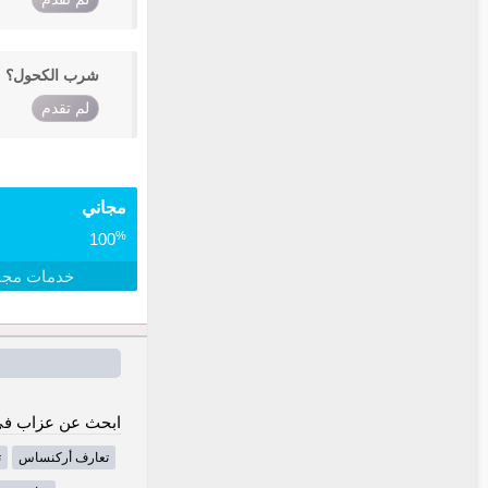
شرب الكحول؟
لم تقدم
مجاني
%
100
خدمات مجا
ابحث عن عزاب في 
تعارف أركنساس
ت