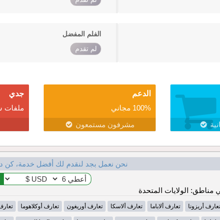
الفلم المفضل
لم تقدم
الدعم
جدي
100% مجاني
ملفات ش
نية
مشرفون مستمعون
نحن نعمل بجد لنقدم لك أفضل خدمة، كن د
مناطق: الولايات المتحدة
عارف أريزونا
تعارف ألاباما
تعارف ألاسكا
تعارف أوريغون
تعارف أوكلاهوما
تعارف