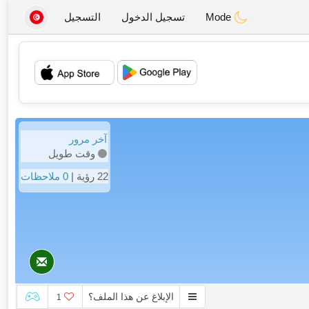
Mode
تسجيل الدخول
التسجيل
💖
💕
آخر مرور
وقت طويل
22 رؤية |
0 ملاحظات
الإبلاغ عن هذا الملف؟
1