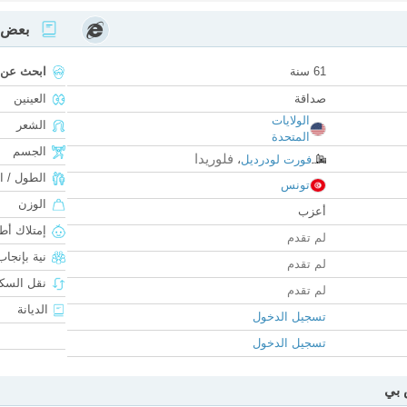
بعض ا
61 سنة
ابحث عن
صداقة
العينين
الولايات
الشعر
المتحدة
الجسم
فلوريدا
فورت لودرديل
،
الطول / ا
تونس
الوزن
أعزب
إمتلاك أط
لم تقدم
نية بإنجا
لم تقدم
نقل السكن
لم تقدم
الديانة
تسجيل الدخول
تسجيل الدخول
 بي