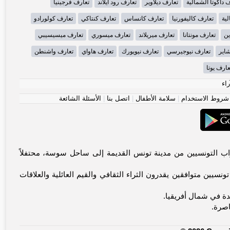
 داكوتا الشمالية
تعارف ديلاوير
تعارف رود آيلاند
تعارف فرجينيا
لية
تعارف كاليفورنيا
تعارف كانساس
تعارف كنتاكي
تعارف كولورادو
ين
تعارف مونتانا
تعارف ميريلاند
تعارف ميسوري
تعارف ميسيسيبي
شاير
تعارف نيوجيرسي
تعارف نيويورك
تعارف هاواي
تعارف واشنطن
عارف يوتا
راء
شروط الاستخدام
|
سلامة الأطفال
|
اتصل بنا
|
الأسئلة الشائعة
باً بك في منصة تونس الأولى للاتصالات المعنوية. يجمع Tunisia-dating.com العزاب التونسيين من مدينة تونس القديمة إلى ساحل سوسة، محتفلاً
سيين متوافقين يقدرون الثراء الثقافي والقيم العائلية والعلاقات
يدة في شمال أفريقيا.
اصرة.