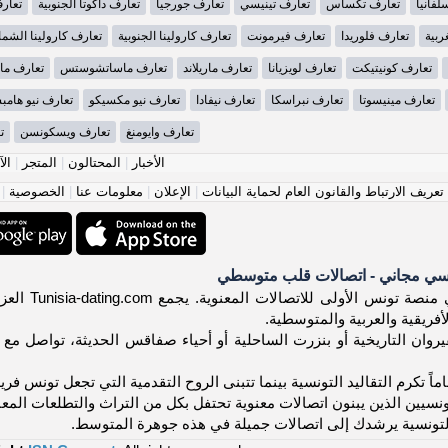
لفانيا
تعارف تكساس
تعارف تينيسي
تعارف جورجيا
تعارف داكوتا الجنوبية
تعارف
ربية
تعارف فلوريدا
تعارف فيرمونت
تعارف كارولينا الجنوبية
تعارف كارولينا الشما
تعارف كونيتيكت
تعارف لويزيانا
تعارف ماريلاند
تعارف ماساتشوستس
تعارف ما
تعارف مينيسوتا
تعارف نبراسكا
تعارف نيفادا
تعارف نيو مكسيكو
تعارف نيو هامب
تعارف وايومنغ
تعارف ويسكونسن
ت
الأخبار
|
المحتالون
|
المتجر
|
الآ
عريف الارتباط والقانون العام لحماية البيانات
|
الإعلان
|
معلومات عنا
|
الخصوصية
|
سي مجاني - اتصالات قلب متوسطي
أهلاً! مرح
أفريقية والعربية والمتوسطية.
وان التاريخية أو بنزرت الساحلية أو أحياء صفاقس الحديثة، تواصل مع تون
اماً تكرم التقاليد التونسية بينما تتبنى الروح التقدمية التي تجعل تونس فر
ونسيين الذين يبنون اتصالات معنوية تحتفل بكل من التراث والتطلعات المع
لتونسية يرشدك إلى اتصالات جميلة في هذه جوهرة المتوسط.