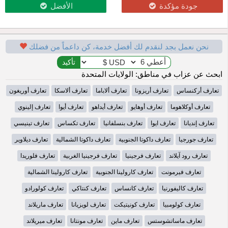
جودة مؤكدة
الأفضل
نحن نعمل بجد لنقدم لك أفضل خدمة، كن داعماً من فضلك
ابحث عن عزاب في مناطق: الولايات المتحدة
تعارف أركنساس
تعارف أريزونا
تعارف ألاباما
تعارف ألاسكا
تعارف أوريغون
تعارف أوكلاهوما
تعارف أوهايو
تعارف أيداهو
تعارف أيوا
تعارف إلينوي
تعارف إنديانا
تعارف ايوا
تعارف بنسلفانيا
تعارف تكساس
تعارف تينيسي
تعارف جورجيا
تعارف داكوتا الجنوبية
تعارف داكوتا الشمالية
تعارف ديلاوير
تعارف رود آيلاند
تعارف فرجينيا
تعارف فرجينيا الغربية
تعارف فلوريدا
تعارف فيرمونت
تعارف كارولينا الجنوبية
تعارف كارولينا الشمالية
تعارف كاليفورنيا
تعارف كانساس
تعارف كنتاكي
تعارف كولورادو
تعارف كولومبيا
تعارف كونيتيكت
تعارف لويزيانا
تعارف ماريلاند
تعارف ماساتشوستس
تعارف ماين
تعارف مونتانا
تعارف ميريلاند