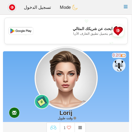
Tunisia Dating
Toggle
Mode
تسجيل الدخول
navigation
💖
ابحث عن شريكك المثالي
💖
قم بتحميل تطبيق التعارف الآن!
💕
💕
0.2/1
0
Lorij
وقت طويل
1