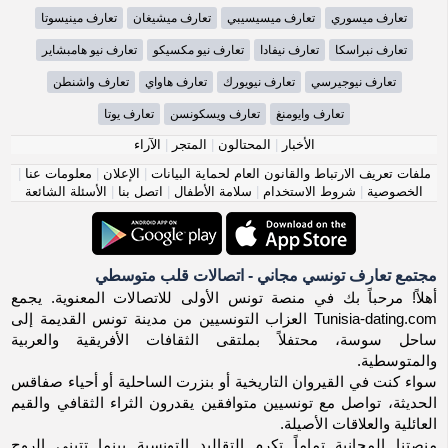
تعارف ميسوري
تعارف ميسيسيبي
تعارف ميشيغان
تعارف مينيسوتا
تعارف نبراسكا
تعارف نيفادا
تعارف نيو مكسيكو
تعارف نيو هامبشاير
تعارف نيوجيرسي
تعارف نيويورك
تعارف هاواي
تعارف واشنطن
تعارف وايومنغ
تعارف ويسكونسن
تعارف يوتا
الأخبار
|
المحتالون
|
المتجر
|
الآراء
ملفات تعريف الارتباط والقانون العام لحماية البيانات
|
الإعلان
|
معلومات عنا
|
الخصوصية
|
شروط الاستخدام
|
سلامة الأطفال
|
اتصل بنا
|
الأسئلة الشائعة
مجتمع تعارف تونسي مجاني - اتصالات قلب متوسطي
أهلاً! مرحباً بك في منصة تونس الأولى للاتصالات المعنوية. يجمع
Tunisia-dating.com العزاب التونسيين من مدينة تونس القديمة إلى
ساحل سوسة، محتفلاً بملتقى الثقافات الأفريقية والعربية
والمتوسطية.
سواء كنت في القيروان التاريخية أو بنزرت الساحلية أو أحياء صفاقس
الحديثة، تواصل مع تونسيين متوافقين يقدرون الثراء الثقافي والقيم
العائلية والعلاقات الأصيلة.
منصتنا المجانية تماماً تكرم التقاليد التونسية بينما تتبنى الروح