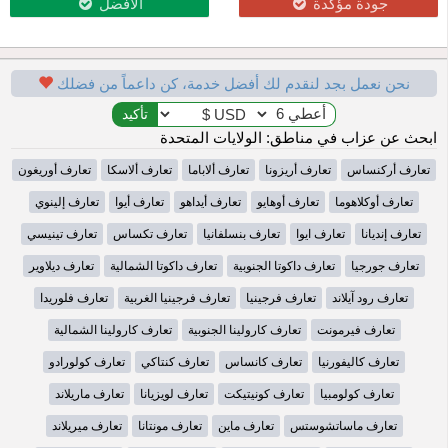
جودة مؤكدة
الأفضل
نحن نعمل بجد لنقدم لك أفضل خدمة، كن داعماً من فضلك
ابحث عن عزاب في مناطق: الولايات المتحدة
تعارف أركنساس
تعارف أريزونا
تعارف ألاباما
تعارف ألاسكا
تعارف أوريغون
تعارف أوكلاهوما
تعارف أوهايو
تعارف أيداهو
تعارف أيوا
تعارف إلينوي
تعارف إنديانا
تعارف ايوا
تعارف بنسلفانيا
تعارف تكساس
تعارف تينيسي
تعارف جورجيا
تعارف داكوتا الجنوبية
تعارف داكوتا الشمالية
تعارف ديلاوير
تعارف رود آيلاند
تعارف فرجينيا
تعارف فرجينيا الغربية
تعارف فلوريدا
تعارف فيرمونت
تعارف كارولينا الجنوبية
تعارف كارولينا الشمالية
تعارف كاليفورنيا
تعارف كانساس
تعارف كنتاكي
تعارف كولورادو
تعارف كولومبيا
تعارف كونيتيكت
تعارف لويزيانا
تعارف ماريلاند
تعارف ماساتشوستس
تعارف ماين
تعارف مونتانا
تعارف ميريلاند