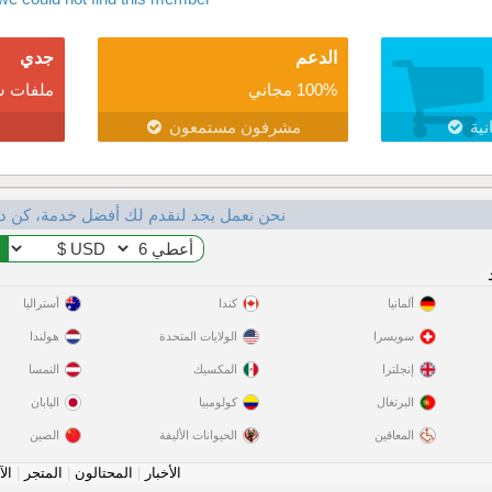
الدعم
جدي
100% مجاني
ملفات ش
نية
مشرفون مستمعون
نحن نعمل بجد لنقدم لك أفضل خدمة، كن د
ألمانيا
كندا
أستراليا
سويسرا
الولايات المتحدة
هولندا
إنجلترا
المكسيك
النمسا
البرتغال
كولومبيا
اليابان
المعاقين
الحيوانات الأليفة
الصين
الأخبار
|
المحتالون
|
المتجر
|
الآ