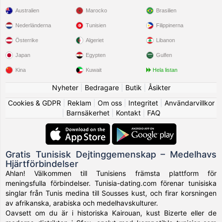
Australien
Marocko
Brasilien
Nederländerna
Tunisien
Filippinerna
Österrike
Algeriet
Libanon
Japan
Egypten
Gulfen
Kina
Kuwait
Hela listan
Nyheter
|
Bedragare
|
Butik
|
Åsikter
Cookies & GDPR
|
Reklam
|
Om oss
|
Integritet
|
Användarvillkor
|
Barnsäkerhet
|
Kontakt
|
FAQ
Gratis Tunisisk Dejtinggemenskap – Medelhavs
Hjärtförbindelser
Ahlan! Välkommen till Tunisiens främsta plattform för
meningsfulla förbindelser. Tunisia-dating.com förenar tunisiska
singlar från Tunis medina till Sousses kust, och firar korsningen
av afrikanska, arabiska och medelhavskulturer.
Oavsett om du är i historiska Kairouan, kust Bizerte eller de