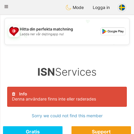
Tunisia Dating
Toggle
Mode
Logga in
navigation
💖
Hitta din perfekta matchning
Ladda ner vår dejtingapp nu!
💖
💕
💕
ISN
Services
Info
Denna användare finns inte eller raderades
Sorry we could not find this member
Gratis
Support