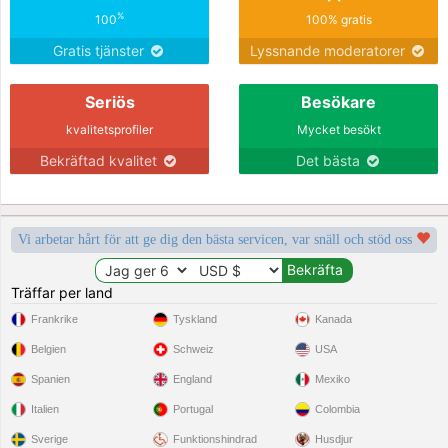
%
100
100% gratis
Gratis tjänster
Lyssnande moderatorer
Seriös
Besökare
kvalitetsprofiler
Mycket besökt
Bekräftad kvalitet
Det bästa
Vi arbetar hårt för att ge dig den bästa servicen, var snäll och stöd oss
Träffar per land
Frankrike
Tyskland
Kanada
Belgien
Schweiz
USA
Spanien
England
Mexiko
Italien
Portugal
Colombia
Sverige
Funktionshindrad
Husdjur