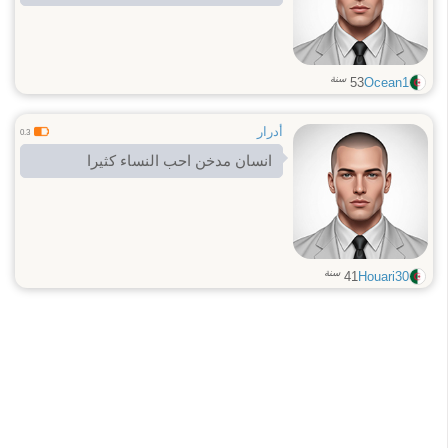
سنة
53
Ocean1
أدرار
0.3
انسان مدخن احب النساء كثيرا
سنة
41
Houari30