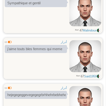
Sympathique et gentil
سنة
47
Malindoux
أدرار
0.5
j'aime touts bles femmes qui meme
سنة
67
Said1959
أدرار
0.3
hejegegeggevegegegrbrhhehrbebhehe