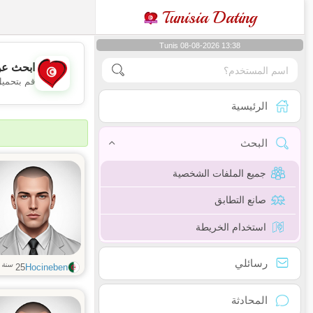
Tunisia Dating
Tunis 08-08-2026 13:38
ابحث عن
قم بتحميل
الرئيسية
البحث
جميع الملفات الشخصية
صانع التطابق
استخدام الخريطة
رسائلي
سنة
25
Hocineben
المحادثة