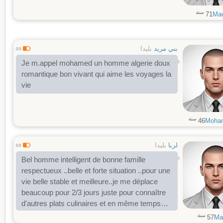
سنة
71
Mad
بني مريد
بليدا
0.5
Je m.appel mohamed un homme algerie doux
romantique bon vivant qui aime les voyages la
vie
سنة
46
Moha
لربا
بليدا
0.5
Bel homme intelligent de bonne famille
respectueux ..belle et forte situation ..pour une
vie belle stable et meilleure..je me déplace
beaucoup pour 2/3 jours juste pour connaître
d'autres plats culinaires et en même temps
changer d'air.....à bon entendeur salut ..
سنة
57
Ma