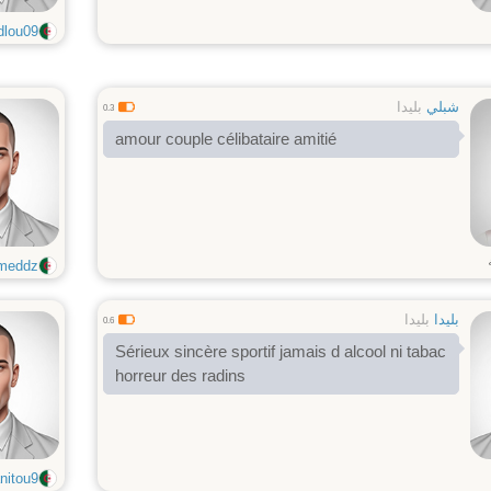
lou09
شبلي
بليدا
0.3
amour couple célibataire amitié
meddz
بليدا
بليدا
0.6
Sérieux sincère sportif jamais d alcool ni tabac
horreur des radins
nitou9