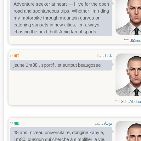
Adventure seeker at heart — I live for the open
road and spontaneous trips. Whether I'm riding
my motorbike through mountain curves or
catching sunsets in new cities, I'm always
chasing the next thrill. A big fan of sports
(watching and playing), and when I'm not
سنة
35
Sn
outdoors, you'll find me gaming late into the
night. Looking to meet someone who's
بليدا
بليدا
0.5
passionate, curious, and down for the ride —
jeune 1m88.. sportif , et surtout beaugosse
in life and on two wheels.
سنة
28
Abdou9
بوينان
بليدا
0.7
48 ans, niveau universitaire, dorigine kabyle,
1m80, quelqun qui cherche à simplifier la vie,