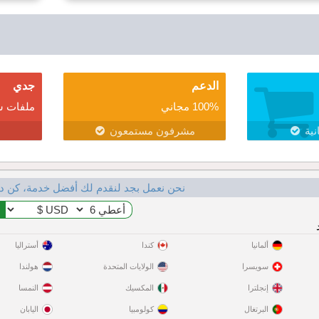
الدعم
جدي
100% مجاني
ملفات ش
نية
مشرفون مستمعون
نحن نعمل بجد لنقدم لك أفضل خدمة، كن د
ألمانيا
كندا
أستراليا
سويسرا
الولايات المتحدة
هولندا
إنجلترا
المكسيك
النمسا
البرتغال
كولومبيا
اليابان