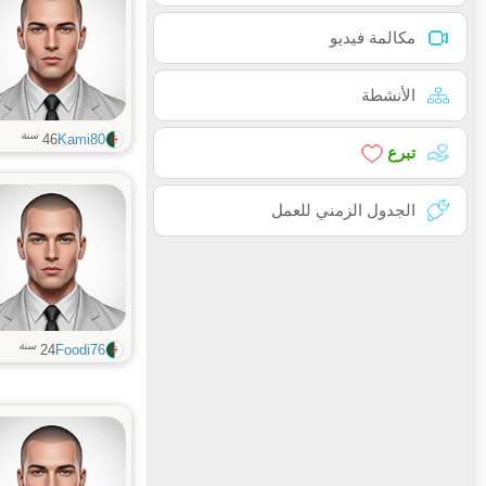
مكالمة فيديو
الأنشطة
سنة
46
Kami80
تبرع
الجدول الزمني للعمل
سنة
24
Foodi76