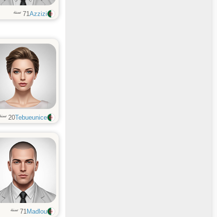
سنة
71
Azzizi
سنة
20
Tebueunice
سنة
71
Madlou