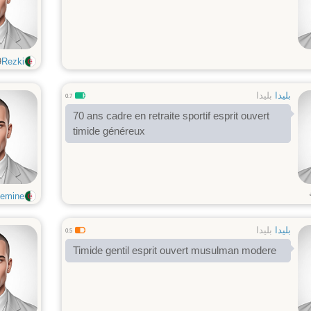
9
Rezki
بليدا
بليدا
0.7
70 ans cadre en retraite sportif esprit ouvert
timide généreux
cemine
بليدا
بليدا
0.5
Timide gentil esprit ouvert musulman modere