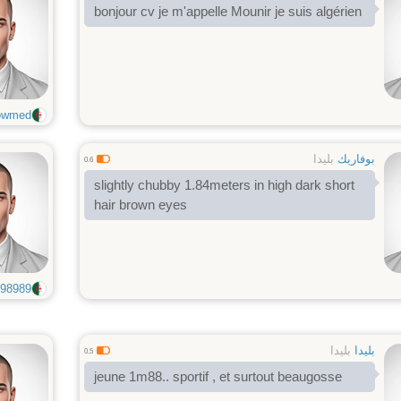
bonjour cv je m'appelle Mounir je suis algérien
owmed
بوفاريك
بليدا
0.6
slightly chubby 1.84meters in high dark short
hair brown eyes
8989...
بليدا
بليدا
0.5
jeune 1m88.. sportif , et surtout beaugosse