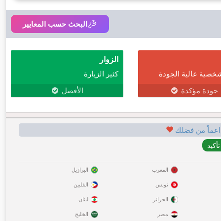
البحث حسب المعايير
الزوار
خصية عالية الجودة
كثير الزيارة
جودة مؤكدة
الأفضل
اعماً من فضلك
المغرب
البرازيل
تونس
الفلبين
الجزائر
لبنان
مصر
الخليج