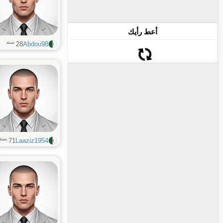
أعط رأيك
سنة
28
Abdou98
سنة
71
Laaziz1954