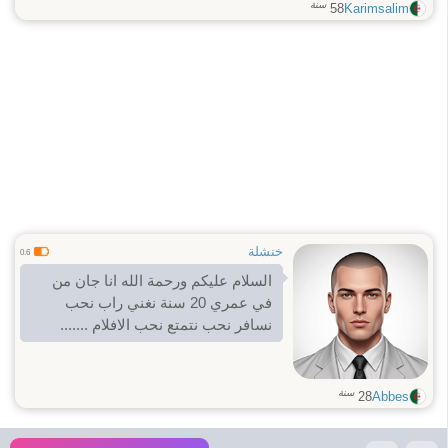
سنة
58
Karimsalim
خنشلة
0.6
السلام عليكم ورحمة الله انا جان من
في عمري 20 سنة نغني راب نحب
نسافر نحب نتمتع نحب الافلام .......
سنة
28
Abbes