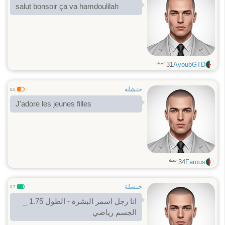
salut bonsoir ça va hamdoulilah
سنة
31
AyoubGTD
خنشلة
0.5
J'adore les jeunes filles
سنة
34
Farous
خنشلة
0.7
انا رجل اسمر البشرة - الطول 1.75 _
الجسم رياضي