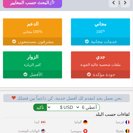
البحث حسب المعايير
1
مجاني
الدعم
%
100
100% مجاني
خدمات مجانية
مشرفون مستمعون
جدي
الزوار
ملفات شخصية عالية الجودة
كثير الزيارة
جودة مؤكدة
الأفضل
نحن نعمل بجد لنقدم لك أفضل خدمة، كن داعماً من فضلك
لقاءات حسب البلد
فرنسا
ألمانيا
كندا
بلجيكا
سويسرا
الولايات المتحدة