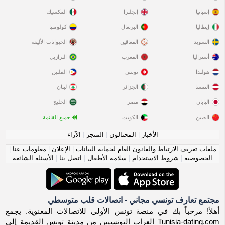
إسبانيا
إنجلترا
المكسيك
إيطاليا
البرتغال
كولومبيا
السويد
المعاقين
الحيوانات الأليفة
أستراليا
المغرب
البرازيل
هولندا
تونس
الفلبين
النمسا
الجزائر
لبنان
اليابان
مصر
الخليج
الصين
الكويت
جميع القائمة
الأخبار
|
المحتالون
|
المتجر
|
الآراء
ملفات تعريف الارتباط والقانون العام لحماية البيانات
|
الإعلان
|
معلومات عنا
|
الخصوصية
|
شروط الاستخدام
|
سلامة الأطفال
|
اتصل بنا
|
الأسئلة الشائعة
مجتمع تعارف تونسي مجاني - اتصالات قلب متوسطي
أهلاً! مرحباً بك في منصة تونس الأولى للاتصالات المعنوية. يجمع
Tunisia-dating.com العزاب التونسيين من مدينة تونس القديمة إلى