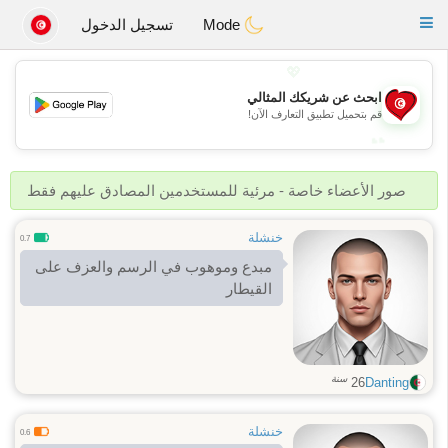
Tunisia Dating
Toggle
Mode
تسجيل الدخول
navigation
💖
ابحث عن شريكك المثالي
💖
قم بتحميل تطبيق التعارف الآن!
💕
💕
صور الأعضاء خاصة - مرئية للمستخدمين المصادق عليهم فقط
خنشلة
0.7
مبدع وموهوب في الرسم والعزف على
القيطار
سنة
26
Danting
خنشلة
0.6