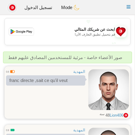
Tunisia Dating
Toggle
Mode
تسجيل الدخول
navigation
💖
ابحث عن شريكك المثالي
💖
قم بتحميل تطبيق التعارف الآن!
💕
💕
صور الأعضاء خاصة - مرئية للمستخدمين المصادق عليهم فقط
المهدية
0.6
franc directe ,sait ce qu'il veut
سنة
48
Lion406
المهدية
0.9