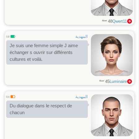
سنة
48
Qwert11
المهدية
0.8
Je suis une femme simple J aime
échanger s ouvrir sur différents
cultures et voilà.
سنة
45
Luminaire
المهدية
0.4
Du dialogue dans le respect de
chacun