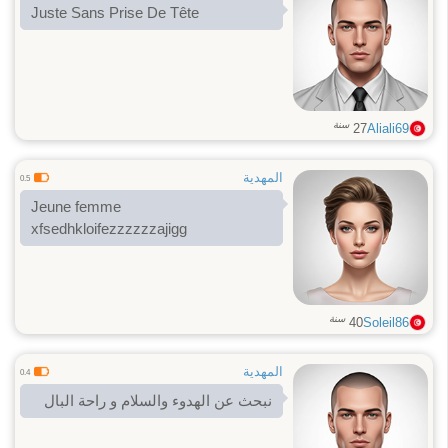
Juste Sans Prise De Tête
سنة
27
Aliali69
المهدية
0.5
Jeune femme
xfsedhkloifezzzzzzajigg
سنة
40
Soleil86
المهدية
0.4
نبحث عن الهدوء والسلام و راحة البال