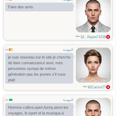
Faire des amis
سنة
22
Rayen71538...
المهدية
0.4
je suis nouveau sur le site je cherche
de faire connaissance avec mes
personnes sympa de même
génération pas les jeunes s'il vous
plaît
سنة
61
Cactus77
المهدية
0.9
Homme cultive,open,funny.aime les
voyages, le sport et la musique.à