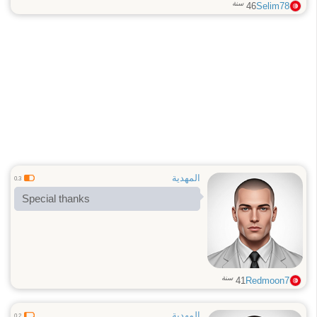
سنة
46
Selim78
المهدية
0.3
Special thanks
سنة
41
Redmoon7
المهدية
0.2