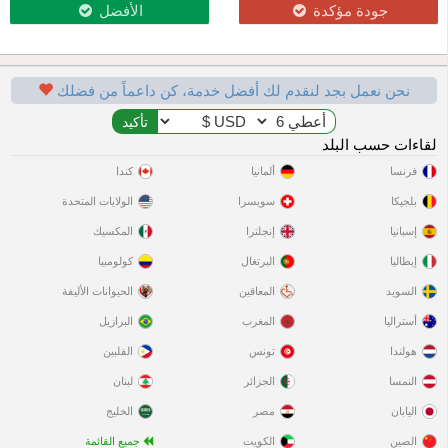
جودة مؤكدة
الأفضل
نحن نعمل بجد لنقدم لك أفضل خدمة، كن داعماً من فضلك
لقاءات حسب البلد
فرنسا
ألمانيا
كندا
بلجيكا
سويسرا
الولايات المتحدة
إسبانيا
إنجلترا
المكسيك
إيطاليا
البرتغال
كولومبيا
السويد
المعاقين
الحيوانات الأليفة
أستراليا
المغرب
البرازيل
هولندا
تونس
الفلبين
النمسا
الجزائر
لبنان
اليابان
مصر
الخليج
الصين
الكويت
جميع القائمة