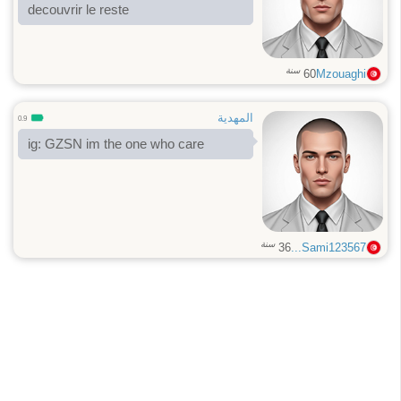
decouvrir le reste
سنة
60
Mzouaghi
المهدية
0.9
ig: GZSN im the one who care
سنة
36
Sami123567...