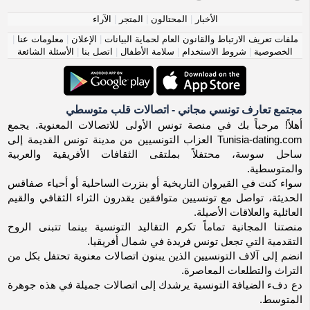
الأخبار
|
المحتالون
|
المتجر
|
الآراء
ملفات تعريف الارتباط والقانون العام لحماية البيانات
|
الإعلان
|
معلومات عنا
|
الخصوصية
|
شروط الاستخدام
|
سلامة الأطفال
|
اتصل بنا
|
الأسئلة الشائعة
مجتمع تعارف تونسي مجاني - اتصالات قلب متوسطي
أهلاً! مرحباً بك في منصة تونس الأولى للاتصالات المعنوية. يجمع
Tunisia-dating.com العزاب التونسيين من مدينة تونس القديمة إلى
ساحل سوسة، محتفلاً بملتقى الثقافات الأفريقية والعربية
والمتوسطية.
سواء كنت في القيروان التاريخية أو بنزرت الساحلية أو أحياء صفاقس
الحديثة، تواصل مع تونسيين متوافقين يقدرون الثراء الثقافي والقيم
العائلية والعلاقات الأصيلة.
منصتنا المجانية تماماً تكرم التقاليد التونسية بينما تتبنى الروح
التقدمية التي تجعل تونس فريدة في شمال أفريقيا.
انضم إلى آلاف التونسيين الذين يبنون اتصالات معنوية تحتفل بكل من
التراث والتطلعات المعاصرة.
دع دفء الضيافة التونسية يرشدك إلى اتصالات جميلة في هذه جوهرة
المتوسط.