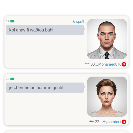
المهدية
0.9
kol chay fi wa9tou bahi
سنة
38
Mohamed878...
0.9
je cherche un homme gentil
سنة
22
Ayoutatout...