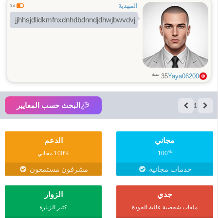
المهدية
0.4
jjhhsjdlidkmfnxdnhdbdnndjdhwjbwvdvjdj
سنة
35
Yaya06200
البحث حسب المعايير
1
مجاني
الدعم
%
100
100% مجاني
خدمات مجانية
مشرفون مستمعون
جدي
الزوار
ملفات شخصية عالية الجودة
كثير الزيارة