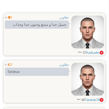
تطاوين
0.6
جميل جدا و ممتع وحنون جدا وجذاب
سنة
37
Kadsadm
تطاوين
0.2
Serieux
سنة
48
Tarekde78