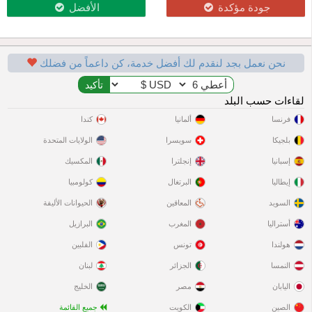
جودة مؤكدة
الأفضل
نحن نعمل بجد لنقدم لك أفضل خدمة، كن داعماً من فضلك
لقاءات حسب البلد
فرنسا
ألمانيا
كندا
بلجيكا
سويسرا
الولايات المتحدة
إسبانيا
إنجلترا
المكسيك
إيطاليا
البرتغال
كولومبيا
السويد
المعاقين
الحيوانات الأليفة
أستراليا
المغرب
البرازيل
هولندا
تونس
الفلبين
النمسا
الجزائر
لبنان
اليابان
مصر
الخليج
الصين
الكويت
جميع القائمة