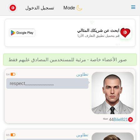
Tunisia Dating
Toggle
Mode
تسجيل الدخول
navigation
💖
ابحث عن شريكك المثالي
💖
قم بتحميل تطبيق التعارف الآن!
💕
💕
صور الأعضاء خاصة - مرئية للمستخدمين المصادق عليهم فقط
تطاوين
0.4
respect,,,,,,,,,,,,,,,,,,,,,,,
سنة
44
Bilel821
تطاوين
0.5