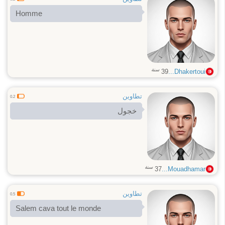
Homme
سنة
39
Dhakertoui...
تطاوين
0.2
خجول
سنة
37
Mouadhamar...
تطاوين
0.5
Salem cava tout le monde