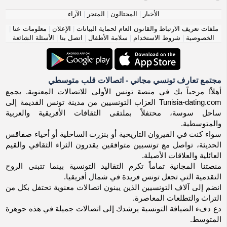
الأخبار
|
المحتالون
|
المتجر
|
الآراء
ملفات تعريف الارتباط والقانون العام لحماية البيانات
|
الإعلان
|
معلومات عنا
|
الخصوصية
|
شروط الاستخدام
|
سلامة الأطفال
|
اتصل بنا
|
الأسئلة الشائعة
مجتمع تعارف تونسي مجاني - اتصالات قلب متوسطي
أهلاً! مرحباً بك في منصة تونس الأولى للاتصالات المعنوية. يجمع
Tunisia-dating.com العزاب التونسيين من مدينة تونس القديمة إلى
ساحل سوسة، محتفلاً بملتقى الثقافات الأفريقية والعربية
والمتوسطية.
سواء كنت في القيروان التاريخية أو بنزرت الساحلية أو أحياء صفاقس
الحديثة، تواصل مع تونسيين متوافقين يقدرون الثراء الثقافي والقيم
العائلية والعلاقات الأصيلة.
منصتنا المجانية تماماً تكرم التقاليد التونسية بينما تتبنى الروح
التقدمية التي تجعل تونس فريدة في شمال أفريقيا.
انضم إلى آلاف التونسيين الذين يبنون اتصالات معنوية تحتفل بكل من
التراث والتطلعات المعاصرة.
دع دفء الضيافة التونسية يرشدك إلى اتصالات جميلة في هذه جوهرة
المتوسط.