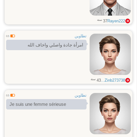
سنة
37
Rayen222
تطاوين
0.5
امرأة جادة واصلي واخاف الله
سنة
43
Zinb273738...
تطاوين
0.5
Je suis une femme sérieuse