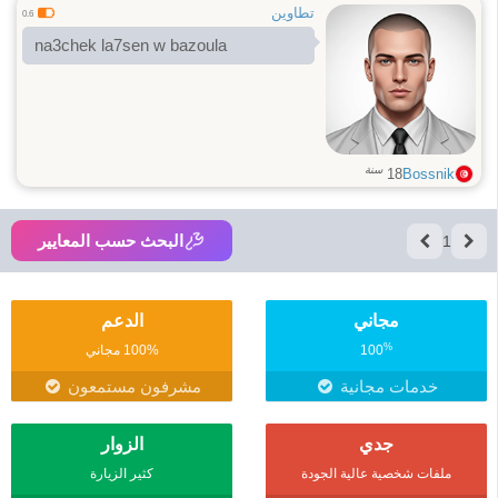
تطاوين
0.6
na3chek la7sen w bazoula
سنة
18
Bossnik
البحث حسب المعايير
1
مجاني
الدعم
%
100
100% مجاني
خدمات مجانية
مشرفون مستمعون
جدي
الزوار
ملفات شخصية عالية الجودة
كثير الزيارة