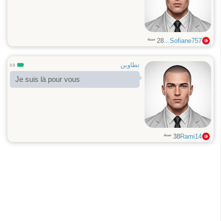
سنة
28
Sofiane757...
تطاوين
0.9
Je suis là pour vous
سنة
38
Rami14