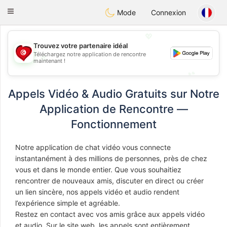
Tunisia Dating
Toggle
Mode
Connexion
navigation
💖
Trouvez votre partenaire idéal
Téléchargez notre application de rencontre
💖
maintenant !
💕
💕
Appels Vidéo & Audio Gratuits sur Notre
Application de Rencontre —
Fonctionnement
Notre application de chat vidéo vous connecte
instantanément à des millions de personnes, près de chez
vous et dans le monde entier. Que vous souhaitiez
rencontrer de nouveaux amis, discuter en direct ou créer
un lien sincère, nos appels vidéo et audio rendent
l’expérience simple et agréable.
Restez en contact avec vos amis grâce aux appels vidéo
et audio. Sur le site web, les appels sont entièrement