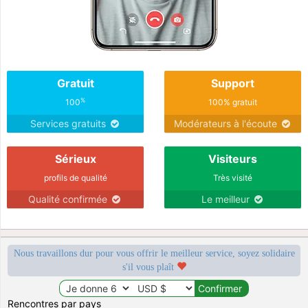
Gratuit
Support
%
100
100% gratuit
Services gratuits
Modérateurs à l'écoute
Sérieux
Visiteurs
profils de qualité
Très visité
Qualité confirmée
Le meilleur
Nous travaillons dur pour vous offrir le meilleur service, soyez solidaire
s'il vous plaît
Rencontres par pays