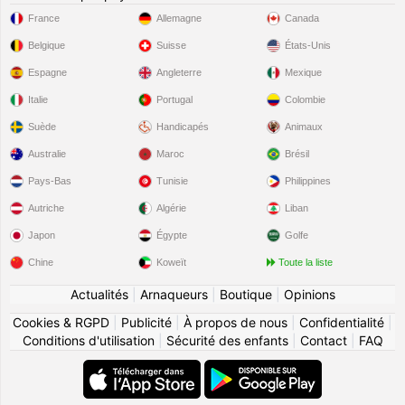
France
Allemagne
Canada
Belgique
Suisse
États-Unis
Espagne
Angleterre
Mexique
Italie
Portugal
Colombie
Suède
Handicapés
Animaux
Australie
Maroc
Brésil
Pays-Bas
Tunisie
Philippines
Autriche
Algérie
Liban
Japon
Égypte
Golfe
Chine
Koweït
Toute la liste
Actualités
|
Arnaqueurs
|
Boutique
|
Opinions
Cookies & RGPD
|
Publicité
|
À propos de nous
|
Confidentialité
|
Conditions d'utilisation
|
Sécurité des enfants
|
Contact
|
FAQ