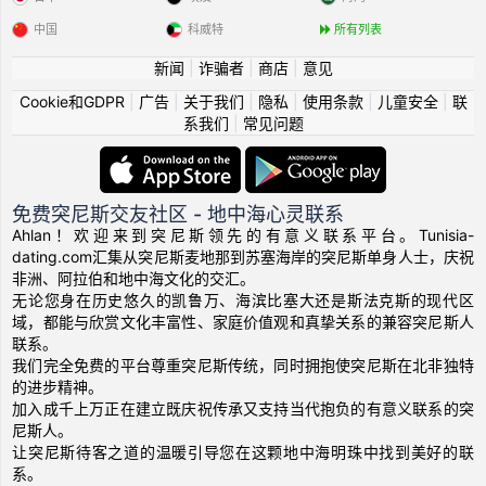
中国
科威特
所有列表
新闻
|
诈骗者
|
商店
|
意见
Cookie和GDPR
|
广告
|
关于我们
|
隐私
|
使用条款
|
儿童安全
|
联
系我们
|
常见问题
免费突尼斯交友社区 - 地中海心灵联系
Ahlan！欢迎来到突尼斯领先的有意义联系平台。Tunisia-
dating.com汇集从突尼斯麦地那到苏塞海岸的突尼斯单身人士，庆祝
非洲、阿拉伯和地中海文化的交汇。
无论您身在历史悠久的凯鲁万、海滨比塞大还是斯法克斯的现代区
域，都能与欣赏文化丰富性、家庭价值观和真挚关系的兼容突尼斯人
联系。
我们完全免费的平台尊重突尼斯传统，同时拥抱使突尼斯在北非独特
的进步精神。
加入成千上万正在建立既庆祝传承又支持当代抱负的有意义联系的突
尼斯人。
让突尼斯待客之道的温暖引导您在这颗地中海明珠中找到美好的联
系。