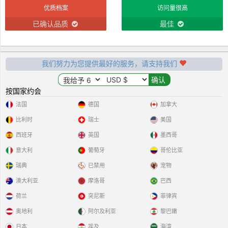
优质档案
访问量很高
已确认品质
最佳
我们努力为您提供最好的服务，请支持我们
按国家约会
法国
德国
加拿大
比利时
瑞士
美国
西班牙
英国
墨西哥
意大利
葡萄牙
哥伦比亚
瑞典
已禁用
宠物
澳大利亚
摩洛哥
巴西
荷兰
突尼斯
菲律宾
奥地利
阿尔及利亚
黎巴嫩
日本
埃及
海湾