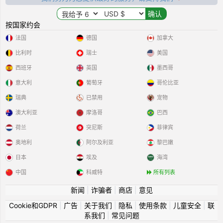
按国家约会
法国
德国
加拿大
比利时
瑞士
美国
西班牙
英国
墨西哥
意大利
葡萄牙
哥伦比亚
瑞典
已禁用
宠物
澳大利亚
摩洛哥
巴西
荷兰
突尼斯
菲律宾
奥地利
阿尔及利亚
黎巴嫩
日本
埃及
海湾
中国
科威特
所有列表
新闻
|
诈骗者
|
商店
|
意见
Cookie和GDPR
|
广告
|
关于我们
|
隐私
|
使用条款
|
儿童安全
|
联
系我们
|
常见问题