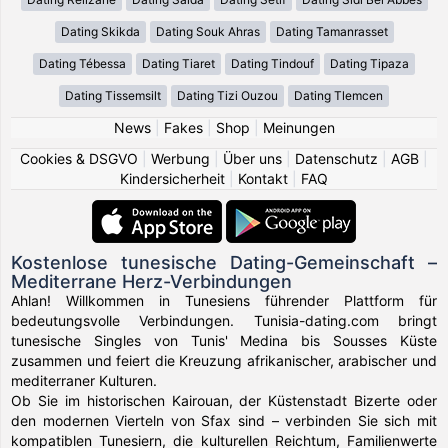
Dating Skikda
Dating Souk Ahras
Dating Tamanrasset
Dating Tébessa
Dating Tiaret
Dating Tindouf
Dating Tipaza
Dating Tissemsilt
Dating Tizi Ouzou
Dating Tlemcen
News
|
Fakes
|
Shop
|
Meinungen
Cookies & DSGVO
|
Werbung
|
Über uns
|
Datenschutz
|
AGB
|
Kindersicherheit
|
Kontakt
|
FAQ
Kostenlose tunesische Dating-Gemeinschaft –
Mediterrane Herz-Verbindungen
Ahlan! Willkommen in Tunesiens führender Plattform für
bedeutungsvolle Verbindungen. Tunisia-dating.com bringt
tunesische Singles von Tunis' Medina bis Sousses Küste
zusammen und feiert die Kreuzung afrikanischer, arabischer und
mediterraner Kulturen.
Ob Sie im historischen Kairouan, der Küstenstadt Bizerte oder
den modernen Vierteln von Sfax sind – verbinden Sie sich mit
kompatiblen Tunesiern, die kulturellen Reichtum, Familienwerte