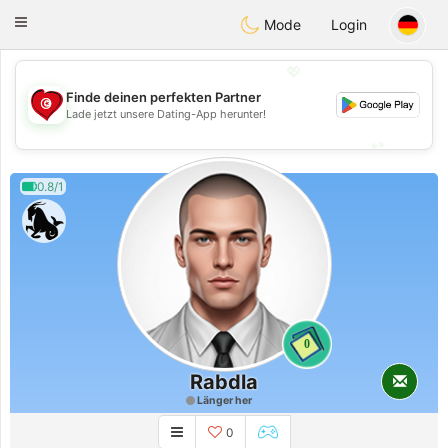
Tunisia Dating
Toggle
Mode
Login
navigation
💖
Finde deinen perfekten Partner
💖
Lade jetzt unsere Dating-App herunter!
💕
💕
0.8/1
0
Rabdla
Länger her
0