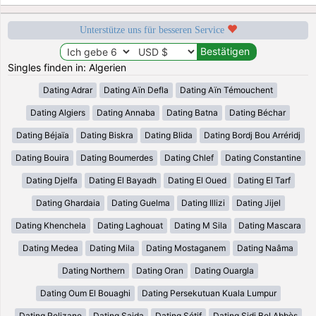
Unterstütze uns für besseren Service
Singles finden in: Algerien
Dating Adrar
Dating Aïn Defla
Dating Aïn Témouchent
Dating Algiers
Dating Annaba
Dating Batna
Dating Béchar
Dating Béjaïa
Dating Biskra
Dating Blida
Dating Bordj Bou Arréridj
Dating Bouira
Dating Boumerdes
Dating Chlef
Dating Constantine
Dating Djelfa
Dating El Bayadh
Dating El Oued
Dating El Tarf
Dating Ghardaia
Dating Guelma
Dating Illizi
Dating Jijel
Dating Khenchela
Dating Laghouat
Dating M Sila
Dating Mascara
Dating Medea
Dating Mila
Dating Mostaganem
Dating Naâma
Dating Northern
Dating Oran
Dating Ouargla
Dating Oum El Bouaghi
Dating Persekutuan Kuala Lumpur
Dating Relizane
Dating Saida
Dating Sétif
Dating Sidi Bel Abbès