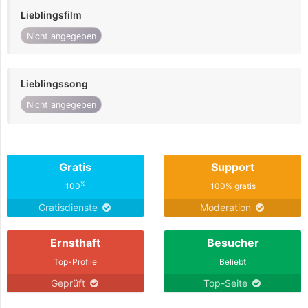
Lieblingsfilm
Nicht angegeben
Lieblingssong
Nicht angegeben
Gratis
Support
%
100
100% gratis
Gratisdienste
Moderation
Ernsthaft
Besucher
Top-Profile
Beliebt
Geprüft
Top-Seite