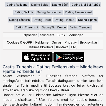
Dating Relizane
Dating Saida
Dating Sétif
Dating Sidi Bel Abbès
Dating Skikda
Dating Souk Ahras
Dating Tamanrasset
Dating Tébessa
Dating Tiaret
Dating Tindouf
Dating Tipaza
Dating Tissemsilt
Dating Tizi Ouzou
Dating Tlemcen
Nyheder
|
Svindlere
|
Butik
|
Meninger
Cookies & GDPR
|
Reklame
|
Om os
|
Privatliv
|
Brugsvilkår
|
Børnesikkerhed
|
Kontakt
|
FAQ
Gratis Tunesisk Dating Fællesskab – Middelhavs
Hjerte Forbindelser
Ahlan! Velkommen til Tunesiens førende platform for
meningsfulde forbindelser. Tunisia-dating.com samler tunesiske
singler fra Tunis' medina til Sousses kyst og fejrer krydset af
afrikanske, arabiske og middelhavskulturer.
Uanset om du er i historiske Kairouan, kyst Bizerte eller de
moderne distrikter af Sfax, forbind med kompatible tunesere,
der værdsætter kulturel rigdom, familieværdier og autentiske