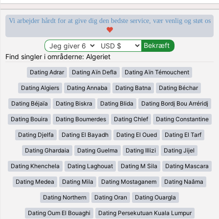
Vi arbejder hårdt for at give dig den bedste service, vær venlig og støt os
Find singler i områderne: Algeriet
Dating Adrar
Dating Aïn Defla
Dating Aïn Témouchent
Dating Algiers
Dating Annaba
Dating Batna
Dating Béchar
Dating Béjaïa
Dating Biskra
Dating Blida
Dating Bordj Bou Arréridj
Dating Bouira
Dating Boumerdes
Dating Chlef
Dating Constantine
Dating Djelfa
Dating El Bayadh
Dating El Oued
Dating El Tarf
Dating Ghardaia
Dating Guelma
Dating Illizi
Dating Jijel
Dating Khenchela
Dating Laghouat
Dating M Sila
Dating Mascara
Dating Medea
Dating Mila
Dating Mostaganem
Dating Naâma
Dating Northern
Dating Oran
Dating Ouargla
Dating Oum El Bouaghi
Dating Persekutuan Kuala Lumpur