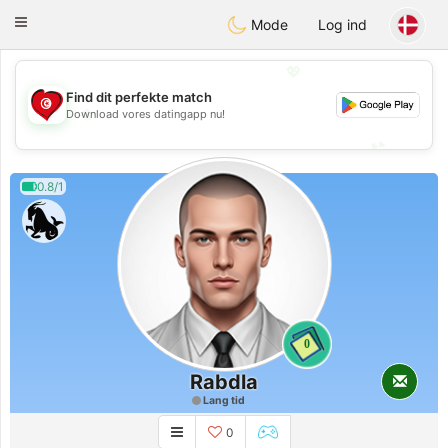
Tunisia Dating
Toggle
Mode
Log ind
navigation
💖
Find dit perfekte match
💖
Download vores datingapp nu!
💕
💕
0.8/1
0
Rabdla
Lang tid
0