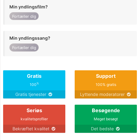
Min yndlingsfilm?
Fortæller dig
Min yndlingssang?
Fortæller dig
Gratis
Support
%
100
100% gratis
Gratis tjenester
Lyttende moderatorer
Seriøs
Besøgende
kvalitetsprofiler
Meget besøgt
Bekræftet kvalitet
Det bedste