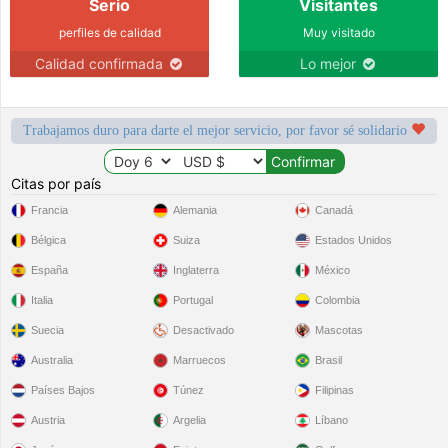
Serio
Visitantes
perfiles de calidad
Muy visitado
Calidad confirmada
Lo mejor
Trabajamos duro para darte el mejor servicio, por favor sé solidario
Citas por país
Francia
Alemania
Canadá
Bélgica
Suiza
Estados Unidos
España
Inglaterra
México
Italia
Portugal
Colombia
Suecia
Desactivado
Mascotas
Australia
Marruecos
Brasil
Países Bajos
Túnez
Filipinas
Austria
Argelia
Líbano