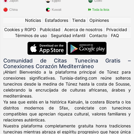
Japón
Egipto
Golfo
China
Kuwait
Toda la lista
Noticias
|
Estafadores
|
Tienda
|
Opiniones
Cookies y RGPD
|
Publicidad
|
Acerca de nosotros
|
Privacidad
|
Términos de uso
|
Seguridad infantil
|
Contacto
|
FAQ
Comunidad de Citas Tunecina Gratis –
Conexiones Corazón Mediterráneo
¡Ahlan! Bienvenido a la plataforma principal de Túnez para
conexiones significativas. Tunisia-dating.com reúne solteros
tunecinos desde la medina de Túnez hasta la costa de Sousse,
celebrando la encrucijada de culturas africanas, árabes y
mediterráneas.
Ya sea que estés en la histórica Kairuán, la costera Bizerta o los
distritos modernos de Sfax, conéctate con tunecinos
compatibles que aprecian riqueza cultural, valores familiares y
relaciones auténticas.
Nuestra plataforma completamente gratuita honra tradiciones
tunecinas mientras abraza el espíritu progresivo que hace única