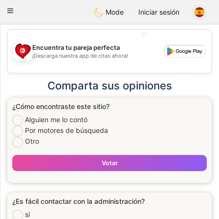
Tunisia Dating
Toggle
Mode
Iniciar sesión
navigation
💖
Encuentra tu pareja perfecta
¡Descarga nuestra app de citas ahora!
💖
💕
💕
Comparta sus opiniones
¿Cómo encontraste este sitio?
Alguien me lo contó
Por motores de búsqueda
Otro
Votar
¿Es fácil contactar con la administración?
sí