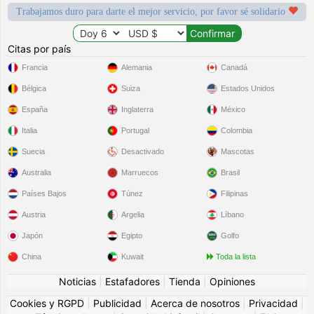
Trabajamos duro para darte el mejor servicio, por favor sé solidario
Citas por país
Francia
Alemania
Canadá
Bélgica
Suiza
Estados Unidos
España
Inglaterra
México
Italia
Portugal
Colombia
Suecia
Desactivado
Mascotas
Australia
Marruecos
Brasil
Países Bajos
Túnez
Filipinas
Austria
Argelia
Líbano
Japón
Egipto
Golfo
China
Kuwait
Toda la lista
Noticias
|
Estafadores
|
Tienda
|
Opiniones
Cookies y RGPD
|
Publicidad
|
Acerca de nosotros
|
Privacidad
|