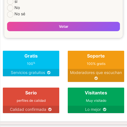
sí
No
No sé
Votar
Gratis
Soporte
%
100
100% gratis
Servicios gratuitos
Moderadores que escuchan
Serio
Visitantes
perfiles de calidad
Muy visitado
Calidad confirmada
Lo mejor