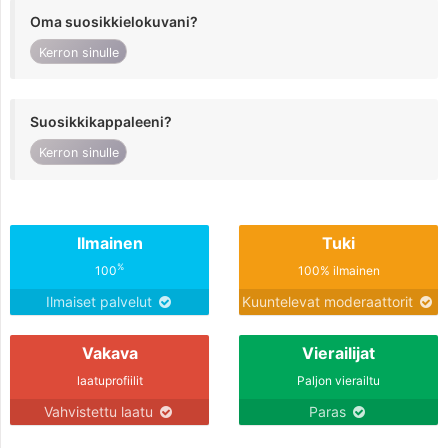
Oma suosikkielokuvani?
Kerron sinulle
Suosikkikappaleeni?
Kerron sinulle
Ilmainen
Tuki
%
100
100% ilmainen
Ilmaiset palvelut
Kuuntelevat moderaattorit
Vakava
Vierailijat
laatuprofiilit
Paljon vierailtu
Vahvistettu laatu
Paras