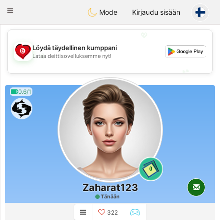
Tunisia Dating
Toggle
Mode
Kirjaudu sisään
navigation
💖
Löydä täydellinen kumppani
💖
Lataa deittisovelluksemme nyt!
💕
💕
0.6/1
0
Zaharat123
Tänään
322