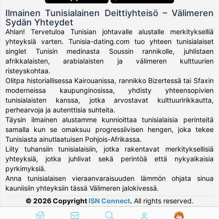
Ilmainen Tunisialainen Deittiyhteisö – Välimeren
Sydän Yhteydet
Ahlan! Tervetuloa Tunisian johtavalle alustalle merkitykselliä
yhteyksiä varten. Tunisia-dating.com tuo yhteen tunisialaiset
singlet Tunisin medinasta Soussin rannikolle, juhlistaen
afrikkalaisten, arabialaisten ja välimeren kulttuurien
risteyskohtaa.
Olitpa historiallisessa Kairouanissa, rannikko Bizertessä tai Sfaxin
moderneissa kaupunginosissa, yhdisty yhteensopivien
tunisialaisten kanssa, jotka arvostavat kulttuuririkkautta,
perhearvoja ja autenttisia suhteita.
Täysin ilmainen alustamme kunnioittaa tunisialaisia perinteitä
samalla kun se omaksuu progressiivisen hengen, joka tekee
Tunisiasta ainutlaatuisen Pohjois-Afrikassa.
Liity tuhansiin tunisialaisiin, jotka rakentavat merkityksellisiä
yhteyksiä, jotka juhlivat sekä perintöä että nykyaikaisia
pyrkimyksiä.
Anna tunisialaisen vieraanvaraisuuden lämmön ohjata sinua
kauniisiin yhteyksiin tässä Välimeren jalokivessä.
© 2026 Copyright
ISN Connect
.
All rights reserved.