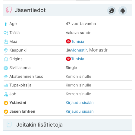
Jäsentiedot
Age
47 vuotta vanha
Täällä
Vakava suhde
Maa
Tunisia
Monastir
Kaupunki
Monastir
,
Origins
Tunisia
Siviiliasema
Single
Akateeminen taso
Kerron sinulle
Tupakoitsija
Kerron sinulle
Job
Kerron sinulle
Ystäväni
Kirjaudu sisään
Jäsen lähtien
Kirjaudu sisään
Joitakin lisätietoja