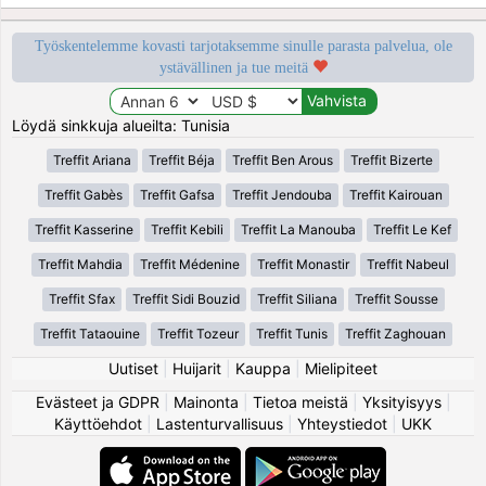
Työskentelemme kovasti tarjotaksemme sinulle parasta palvelua, ole
ystävällinen ja tue meitä
Löydä sinkkuja alueilta: Tunisia
Treffit Ariana
Treffit Béja
Treffit Ben Arous
Treffit Bizerte
Treffit Gabès
Treffit Gafsa
Treffit Jendouba
Treffit Kairouan
Treffit Kasserine
Treffit Kebili
Treffit La Manouba
Treffit Le Kef
Treffit Mahdia
Treffit Médenine
Treffit Monastir
Treffit Nabeul
Treffit Sfax
Treffit Sidi Bouzid
Treffit Siliana
Treffit Sousse
Treffit Tataouine
Treffit Tozeur
Treffit Tunis
Treffit Zaghouan
Uutiset
|
Huijarit
|
Kauppa
|
Mielipiteet
Evästeet ja GDPR
|
Mainonta
|
Tietoa meistä
|
Yksityisyys
|
Käyttöehdot
|
Lastenturvallisuus
|
Yhteystiedot
|
UKK