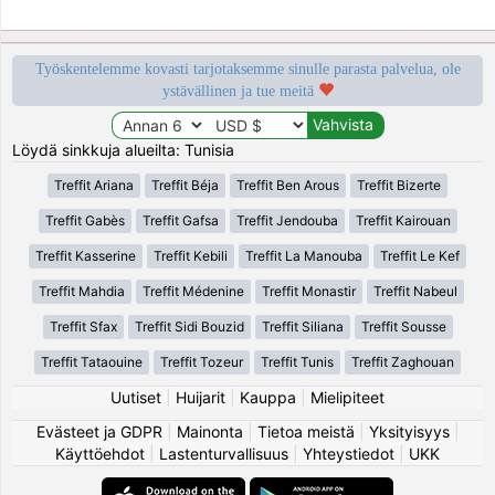
Työskentelemme kovasti tarjotaksemme sinulle parasta palvelua, ole
ystävällinen ja tue meitä
Löydä sinkkuja alueilta: Tunisia
Treffit Ariana
Treffit Béja
Treffit Ben Arous
Treffit Bizerte
Treffit Gabès
Treffit Gafsa
Treffit Jendouba
Treffit Kairouan
Treffit Kasserine
Treffit Kebili
Treffit La Manouba
Treffit Le Kef
Treffit Mahdia
Treffit Médenine
Treffit Monastir
Treffit Nabeul
Treffit Sfax
Treffit Sidi Bouzid
Treffit Siliana
Treffit Sousse
Treffit Tataouine
Treffit Tozeur
Treffit Tunis
Treffit Zaghouan
Uutiset
|
Huijarit
|
Kauppa
|
Mielipiteet
Evästeet ja GDPR
|
Mainonta
|
Tietoa meistä
|
Yksityisyys
|
Käyttöehdot
|
Lastenturvallisuus
|
Yhteystiedot
|
UKK