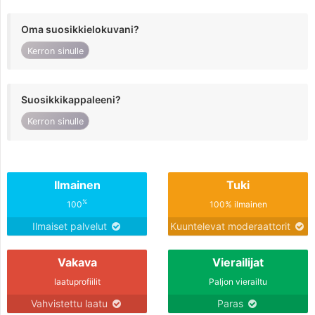
Oma suosikkielokuvani?
Kerron sinulle
Suosikkikappaleeni?
Kerron sinulle
Ilmainen
Tuki
%
100
100% ilmainen
Ilmaiset palvelut
Kuuntelevat moderaattorit
Vakava
Vierailijat
laatuprofiilit
Paljon vierailtu
Vahvistettu laatu
Paras