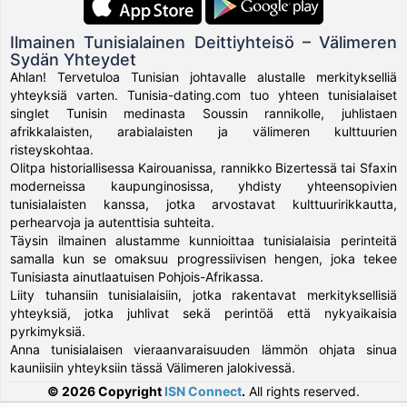
Ilmainen Tunisialainen Deittiyhteisö – Välimeren
Sydän Yhteydet
Ahlan! Tervetuloa Tunisian johtavalle alustalle merkitykselliä
yhteyksiä varten. Tunisia-dating.com tuo yhteen tunisialaiset
singlet Tunisin medinasta Soussin rannikolle, juhlistaen
afrikkalaisten, arabialaisten ja välimeren kulttuurien
risteyskohtaa.
Olitpa historiallisessa Kairouanissa, rannikko Bizertessä tai Sfaxin
moderneissa kaupunginosissa, yhdisty yhteensopivien
tunisialaisten kanssa, jotka arvostavat kulttuuririkkautta,
perhearvoja ja autenttisia suhteita.
Täysin ilmainen alustamme kunnioittaa tunisialaisia perinteitä
samalla kun se omaksuu progressiivisen hengen, joka tekee
Tunisiasta ainutlaatuisen Pohjois-Afrikassa.
Liity tuhansiin tunisialaisiin, jotka rakentavat merkityksellisiä
yhteyksiä, jotka juhlivat sekä perintöä että nykyaikaisia
pyrkimyksiä.
Anna tunisialaisen vieraanvaraisuuden lämmön ohjata sinua
kauniisiin yhteyksiin tässä Välimeren jalokivessä.
© 2026 Copyright
ISN Connect
.
All rights reserved.