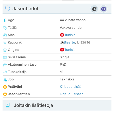
Jäsentiedot
Age
44 vuotta vanha
Täällä
Vakava suhde
Maa
Tunisia
Bizerte
Kaupunki
Bizerte
,
Origins
Tunisia
Siviiliasema
Single
Akateeminen taso
PhD
Tupakoitsija
ei
Job
Tekniikka
Ystäväni
Kirjaudu sisään
Jäsen lähtien
Kirjaudu sisään
Joitakin lisätietoja