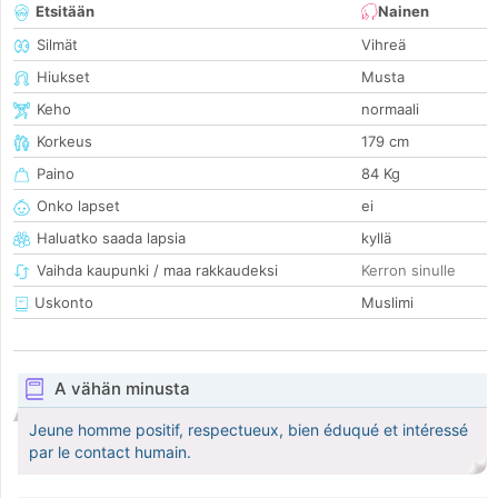
Etsitään
Nainen
Silmät
Vihreä
Hiukset
Musta
Keho
normaali
Korkeus
179 cm
Paino
84 Kg
Onko lapset
ei
Haluatko saada lapsia
kyllä
Vaihda kaupunki / maa rakkaudeksi
Kerron sinulle
Uskonto
Muslimi
A vähän minusta
Jeune homme positif, respectueux, bien éduqué et intéressé
par le contact humain.