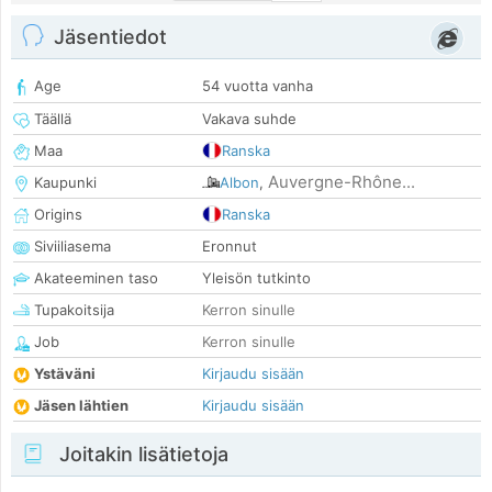
Jäsentiedot
Age
54 vuotta vanha
Täällä
Vakava suhde
Maa
Ranska
Auvergne-Rhône...
Kaupunki
Albon
,
Origins
Ranska
Siviiliasema
Eronnut
Akateeminen taso
Yleisön tutkinto
Tupakoitsija
Kerron sinulle
Job
Kerron sinulle
Ystäväni
Kirjaudu sisään
Jäsen lähtien
Kirjaudu sisään
Joitakin lisätietoja