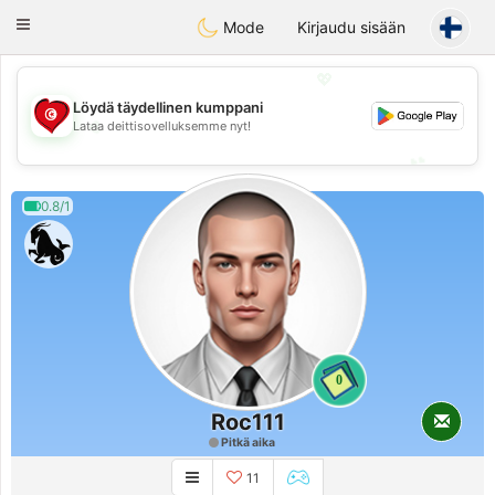
Tunisia Dating
Toggle
Mode
Kirjaudu sisään
navigation
💖
Löydä täydellinen kumppani
💖
Lataa deittisovelluksemme nyt!
💕
💕
0.8/1
0
Roc111
Pitkä aika
11