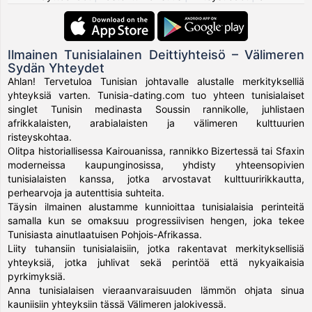
Ilmainen Tunisialainen Deittiyhteisö – Välimeren
Sydän Yhteydet
Ahlan! Tervetuloa Tunisian johtavalle alustalle merkitykselliä
yhteyksiä varten. Tunisia-dating.com tuo yhteen tunisialaiset
singlet Tunisin medinasta Soussin rannikolle, juhlistaen
afrikkalaisten, arabialaisten ja välimeren kulttuurien
risteyskohtaa.
Olitpa historiallisessa Kairouanissa, rannikko Bizertessä tai Sfaxin
moderneissa kaupunginosissa, yhdisty yhteensopivien
tunisialaisten kanssa, jotka arvostavat kulttuuririkkautta,
perhearvoja ja autenttisia suhteita.
Täysin ilmainen alustamme kunnioittaa tunisialaisia perinteitä
samalla kun se omaksuu progressiivisen hengen, joka tekee
Tunisiasta ainutlaatuisen Pohjois-Afrikassa.
Liity tuhansiin tunisialaisiin, jotka rakentavat merkityksellisiä
yhteyksiä, jotka juhlivat sekä perintöä että nykyaikaisia
pyrkimyksiä.
Anna tunisialaisen vieraanvaraisuuden lämmön ohjata sinua
kauniisiin yhteyksiin tässä Välimeren jalokivessä.