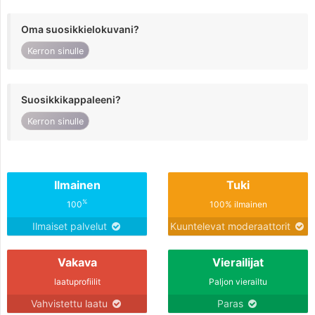
Oma suosikkielokuvani?
Kerron sinulle
Suosikkikappaleeni?
Kerron sinulle
Ilmainen
Tuki
%
100
100% ilmainen
Ilmaiset palvelut
Kuuntelevat moderaattorit
Vakava
Vierailijat
laatuprofiilit
Paljon vierailtu
Vahvistettu laatu
Paras