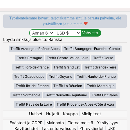
Työskentelemme kovasti tarjotaksemme sinulle parasta palvelua, ole
ystävällinen ja tue meitä
Löydä sinkkuja alueilta: Ranska
Treffit Auvergne-Rhône-Alpes
Treffit Bourgogne-Franche-Comté
Treffit Bretagne
Treffit Centre-Val de Loire
Treffit Corse
Treffit Fort-de-france
Treffit Grand Est
Treffit Grande-Terre
Treffit Guadeloupe
Treffit Guyane
Treffit Hauts-de-France
Treffit Île-de-France
Treffit La Réunion
Treffit Martinique
Treffit Normandie
Treffit Nouvelle-Aquitaine
Treffit Occitanie
Treffit Pays de la Loire
Treffit Provence-Alpes-Côte d Azur
Uutiset
|
Huijarit
|
Kauppa
|
Mielipiteet
Evästeet ja GDPR
|
Mainonta
|
Tietoa meistä
|
Yksityisyys
|
Käyttöehdot
|
Lastenturvallisuus
|
Yhteystiedot
|
UKK