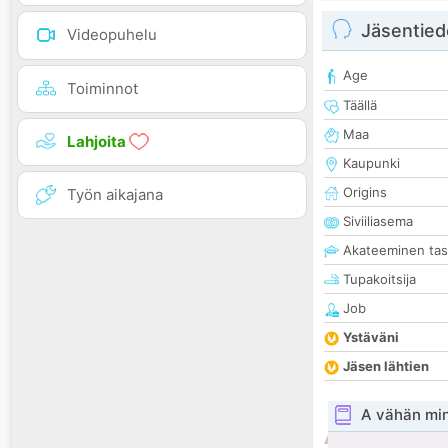
Jäsentied
Videopuhelu
Age
Toiminnot
Täällä
Maa
Lahjoita
Kaupunki
Origins
Työn aikajana
Siviiliasema
Akateeminen ta
Tupakoitsija
Job
Ystäväni
Jäsen lähtien
A vähän mi