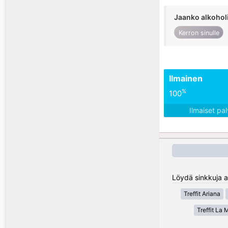
Jaanko alkohol
Kerron sinulle
Ilmainen
%
100
Ilmaiset pa
Löydä sinkkuja al
Treffit Ariana
Treffit La