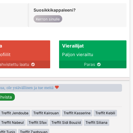
Suosikkikappaleeni?
Kerron sinulle
a
Vierailijat
fiilit
Paljon vierailtu
ahvistettu laatu
Paras
a, ole ystävällinen ja tue meitä
Treffit Jendouba
Treffit Kairouan
Treffit Kasserine
Treffit Kebili
Treffit Nabeul
Treffit Sfax
Treffit Sidi Bouzid
Treffit Siliana
ffit Tunis
Treffit Zaghouan