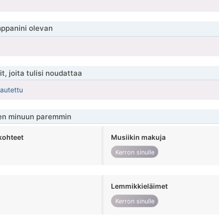
ppanini olevan
t, joita tulisi noudattaa
kautettu
en minuun paremmin
kohteet
Musiikin makuja
Kerron sinulle
Lemmikkieläimet
Kerron sinulle