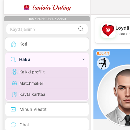
Tunisia Dating
Tunis 2026-08-07 22:50
Löydä 
Lataa d
Koti
0.4/1
Haku
Kaikki profiilit
Matchmaker
Käytä karttaa
Minun Viestit
Chat