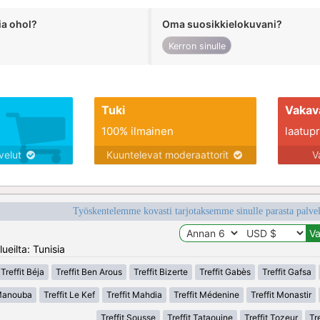
ia ohol?
Oma suosikkielokuvani?
Kerron sinulle
Tuki
Vakav
100% ilmainen
laatupro
lvelut
Kuuntelevat moderaattorit
V
Työskentelemme kovasti tarjotaksemme sinulle parasta palvelu
ueilta: Tunisia
Treffit Béja
Treffit Ben Arous
Treffit Bizerte
Treffit Gabès
Treffit Gafsa
 Manouba
Treffit Le Kef
Treffit Mahdia
Treffit Médenine
Treffit Monastir
Treffit Sousse
Treffit Tataouine
Treffit Tozeur
Tre