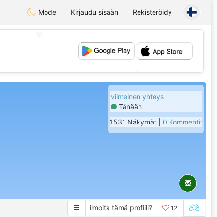
Mode
Kirjaudu sisään
Rekisteröidy
💖
💕
viimeinen yhteys
Tänään
1531 Näkymät |
0 Kommentit
ilmoita tämä profiili?
12