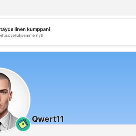
täydellinen kumppani
💖
eittisovelluksemme nyt!
💕
Qwert11
0