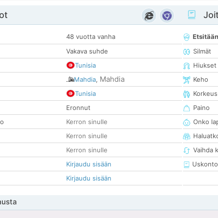
ot
Joit
48 vuotta vanha
Etsitää
Vakava suhde
Silmät
Tunisia
Hiukset
Mahdia
Mahdia
,
Keho
Tunisia
Korkeus
Eronnut
Paino
so
Kerron sinulle
Onko la
Kerron sinulle
Haluatk
Kerron sinulle
Vaihda 
Kirjaudu sisään
Uskonto
Kirjaudu sisään
nusta