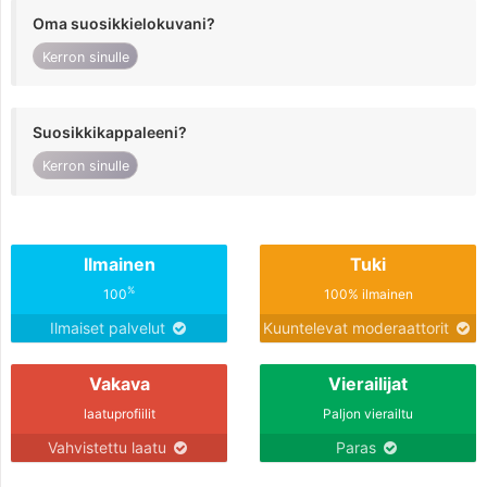
Oma suosikkielokuvani?
Kerron sinulle
Suosikkikappaleeni?
Kerron sinulle
Ilmainen
Tuki
%
100
100% ilmainen
Ilmaiset palvelut
Kuuntelevat moderaattorit
Vakava
Vierailijat
laatuprofiilit
Paljon vierailtu
Vahvistettu laatu
Paras