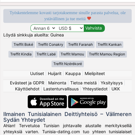
Työskentelemme kovasti tarjotaksemme sinulle parasta palvelua, ole
ystävällinen ja tue meitä
Löydä sinkkuja alueilta: Guinea
Treffit Boké
Treffit Conakry
Treffit Faranah
Treffit Kankan
Treffit Kindia
Treffit Labé
Treffit Mamou
Treffit Mamou Region
Treffit Nzérékoré
Uutiset
|
Huijarit
|
Kauppa
|
Mielipiteet
Evästeet ja GDPR
|
Mainonta
|
Tietoa meistä
|
Yksityisyys
|
Käyttöehdot
|
Lastenturvallisuus
|
Yhteystiedot
|
UKK
Ilmainen Tunisialainen Deittiyhteisö – Välimeren
Sydän Yhteydet
Ahlan! Tervetuloa Tunisian johtavalle alustalle merkitykselliä
yhteyksiä varten. Tunisia-dating.com tuo yhteen tunisialaiset