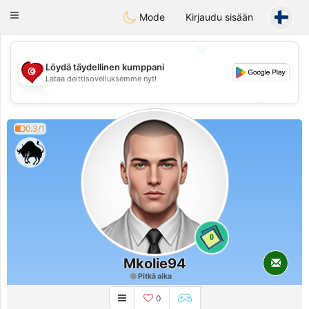
Tunisia Dating
Toggle
Mode
Kirjaudu sisään
navigation
💖
Löydä täydellinen kumppani
💖
Lataa deittisovelluksemme nyt!
💕
💕
0.3/1
0
Mkolie94
Pitkä aika
0