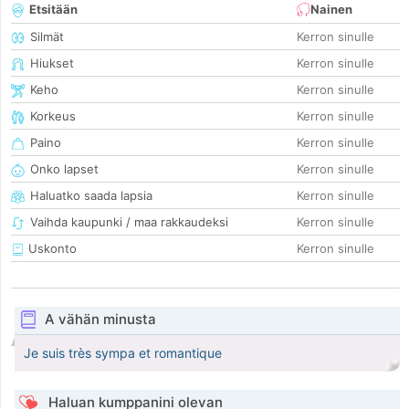
Etsitään
Nainen
Silmät
Kerron sinulle
Hiukset
Kerron sinulle
Keho
Kerron sinulle
Korkeus
Kerron sinulle
Paino
Kerron sinulle
Onko lapset
Kerron sinulle
Haluatko saada lapsia
Kerron sinulle
Vaihda kaupunki / maa rakkaudeksi
Kerron sinulle
Uskonto
Kerron sinulle
A vähän minusta
Je suis très sympa et romantique
Haluan kumppanini olevan