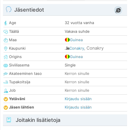
Jäsentiedot
Age
32 vuotta vanha
Täällä
Vakava suhde
Maa
Guinea
Conakry
Kaupunki
Conakry
,
Origins
Guinea
Siviiliasema
Single
Akateeminen taso
Kerron sinulle
Tupakoitsija
Kerron sinulle
Job
Kerron sinulle
Ystäväni
Kirjaudu sisään
Jäsen lähtien
Kirjaudu sisään
Joitakin lisätietoja